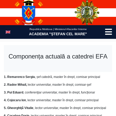
Skip
to
content
Republica Moldova | Ministerul Afacerilor Interne
ACADEMIA "ŞTEFAN CEL MARE"
Componența actuală a catedrei EFA
1.
Remarenco Sergiu
, șef catedră, master în drept, comisar principal
2. Radov Mihail,
lector universitar, master în drept, comisar-şef
3. Pui Eduard
, conferenţiar universitar, master în drept, funcționar
4. Cojocaru Ion
, lector universitar, master în drept, comisar principal
5. Gheorghiţă Vitalie
, lector universitar, master în drept, comisar principal
6.
Coceban Dorin
, lector universitar, master în drept, comisar principal