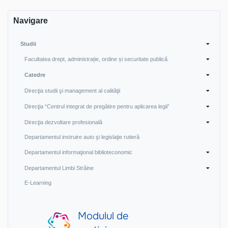
Navigare
Studii
Facultatea drept, administrație, ordine și securitate publică
Catedre
Direcţia studii şi management al calităţii
Direcţia “Centrul integrat de pregătire pentru aplicarea legii”
Direcţia dezvoltare profesională
Departamentul instruire auto şi legislaţie rutieră
Departamentul informaţional biblioteconomic
Departamentul Limbi Străine
E-Learning