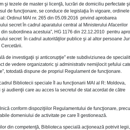
 şi tezele de master şi licenţă, lucrări de domiciliu perfectate şi
esul de funcţionare, se conduce de legislaţia în vigoare, ordinele
cial: Ordinul MAI nr. 265 din 05.09.2016 privind aprobarea
ui secret în cadrul aparatului central al Ministerului Afacerilor
ţiilor din subordinea acestuia”, HG 1176 din 22.12.2010 pentru ap
ui secret în cadrul autorităţilor publice şi al altor persoane Jur
 Cercetării.
lă de investigaţii şi anticorupţie” este subdiviziunea de specialit
t de vedere organizatoric şi administrativ nemijlocit şefului cat
pţie”, totodată dispune de propriul Regulament de funcţionare.
cadrul Bibliotecii speciale îl au funcţionarii MAI al R: Moldova,
 şi audienţii care au acces la secretul de stat acordat de către
zilnică conform dispoziţiilor Regulamentului de funcţionare, prec
cabile domeniului de activitate pe care îl gestionează.
ţiilor din competenţă, Biblioteca specială acţionează potrivit legii