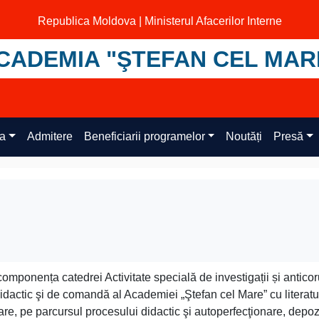
Republica Moldova | Ministerul Afacerilor Interne
CADEMIA "ŞTEFAN CEL MAR
ța
Admitere
Beneficiarii programelor
Noutăți
Presă
 componența catedrei Activitate specială de investigații și anticor
-didactic şi de comandă al Academiei „Ştefan cel Mare” cu literatu
zare, pe parcursul procesului didactic şi autoperfecţionare, depo