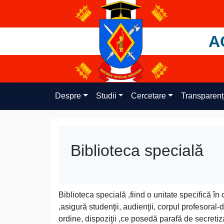
Skip
to
content
A
Despre
Studii
Cercetare
Transparen
Biblioteca specială
Biblioteca specială ,fiind o unitate specifică în
,asigură studenţii, audienţii, corpul profesoral
ordine, dispoziţii ,ce posedă parafă de secreti