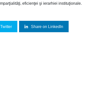
parţialităţi, eficienţei şi ierarhiei instituţionale.
Twitter
Share on LinkedIn