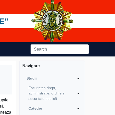
E"
Navigare
Studii
Facultatea drept,
administrație, ordine și
securitate publică
upție
ră,
Catedre
zitează