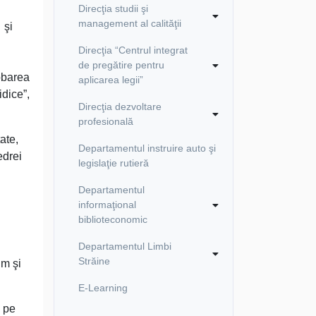
Direcţia studii şi
management al calităţii
 şi
Direcţia “Centrul integrat
de pregătire pentru
robarea
aplicarea legii”
idice”,
Direcţia dezvoltare
profesională
ate,
Departamentul instruire auto şi
edrei
legislaţie rutieră
Departamentul
informaţional
biblioteconomic
Departamentul Limbi
Străine
um şi
E-Learning
, pe