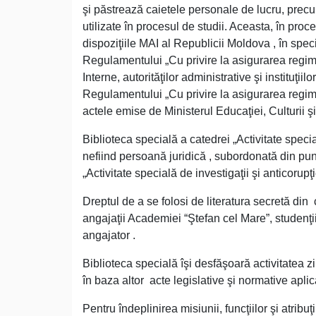
şi păstrează caietele personale de lucru, precum
utilizate în procesul de studii. Aceasta, în proc
dispoziţiile MAI al Republicii Moldova , în spe
Regulamentului „Cu privire la asigurarea regimul
Interne, autorităţilor administrative şi institu
Regulamentului „Cu privire la asigurarea regimul
actele emise de Ministerul Educaţiei, Culturii şi
Biblioteca specială a catedrei „Activitate specia
nefiind persoană juridică , subordonată din punc
„Activitate specială de investigaţii şi anticoru
Dreptul de a se folosi de literatura secretă din 
angajaţii Academiei “Ştefan cel Mare”, studenţii
angajator .
Biblioteca specială îşi desfăşoară activitatea 
în baza altor acte legislative şi normative apli
Pentru îndeplinirea misiunii, funcţiilor şi atribu