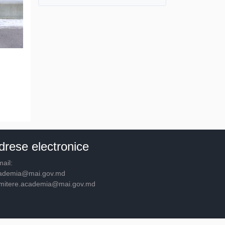
drese electronice
ail:
ademia@mai.gov.md
mitere.academia@mai.gov.md