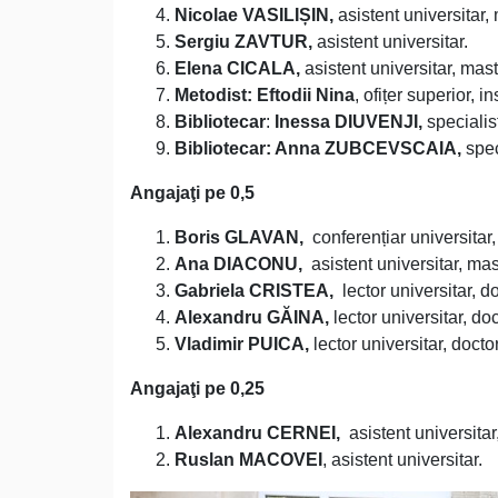
Nicolae VASILIȘIN,
asistent universitar,
Sergiu ZAVTUR,
asistent universitar.
Elena CICALA,
asistent universitar, mast
Metodist:
Eftodii Nina
, ofițer superior, i
Bibliotecar
:
Inessa DIUVENJI,
specialis
Bibliotecar: Anna ZUBCEVSCAIA,
spec
Angajaţi pe 0,5
Boris GLAVAN,
conferențiar universitar, 
Ana DIACONU,
asistent universitar, mas
Gabriela CRISTEA,
lector universitar, do
Alexandru GĂINA,
lector universitar, doc
Vladimir PUICA,
lector universitar, doctor
Angajaţi pe 0,25
Alexandru CERNEI,
asistent universitar
Ruslan MACOVEI
, asistent universitar.