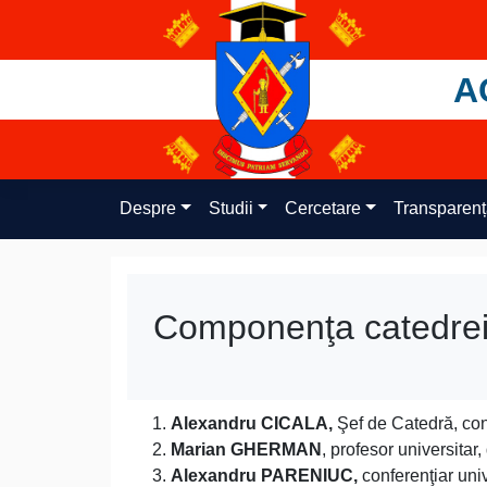
Skip
to
content
A
Despre
Studii
Cercetare
Transparen
Componenţa catedre
Alexandru CICALA,
Şef de Catedră, conf
Marian GHERMAN
, profesor universitar,
Alexandru PARENIUC,
conferenţiar univ