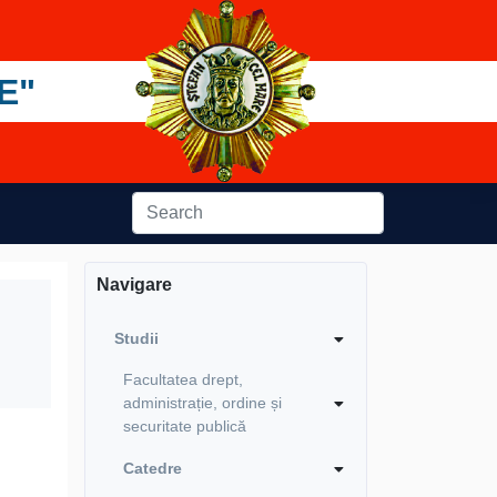
E"
Navigare
Studii
Facultatea drept,
administrație, ordine și
securitate publică
Catedre