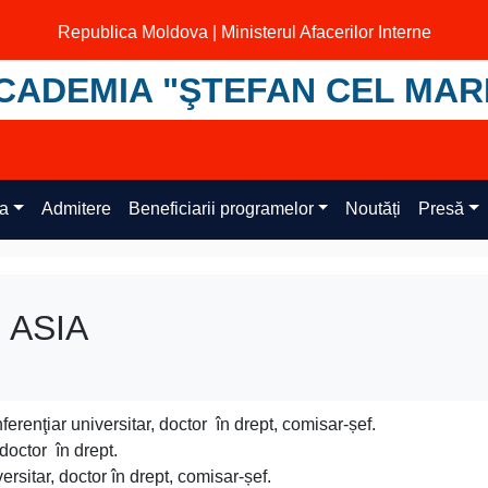
Republica Moldova | Ministerul Afacerilor Interne
CADEMIA "ŞTEFAN CEL MAR
ța
Admitere
Beneficiarii programelor
Noutăți
Presă
i ASIA
erenţiar universitar, doctor în drept, comisar-șef.
 doctor în drept.
ersitar, doctor în drept, comisar-șef.