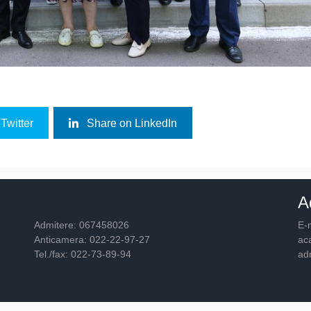
Twitter
Share on LinkedIn
A
Admitere: 067458026
E-m
Anticamera: 022-22-97-27
ac
Tel./fax: 022-73-89-94
ad
© 2026
Academia "Ştefan cel Mare"