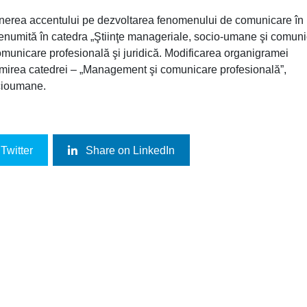
punerea accentului pe dezvoltarea fenomenului de comunicare în
edenumită în catedra „Ştiinţe manageriale, socio-umane şi comun
omunicare profesională şi juridică. Modificarea organigramei
umirea catedrei – „Management şi comunicare profesională”,
ocioumane.
Twitter
Share on LinkedIn