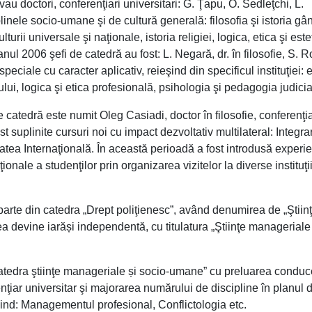
tivau doctori, conferenţiari universitari: G. Ţapu, O. Sedleţchi, L.
inele socio-umane şi de cultură generală: filosofia şi istoria gân
ulturii universale şi naţionale, istoria religiei, logica, etica şi este
l 2006 şefi de catedră au fost: L. Negară, dr. în filosofie, S. R
speciale cu caracter aplicativ, reieşind din specificul instituţiei: 
tului, logica şi etica profesională, psihologia şi pedagogia judicia
 catedră este numit Oleg Casiadi, doctor în filosofie, conferenţi
ost suplinite cursuri noi cu impact dezvoltativ multilateral: Integr
atea Internaţională. În această perioadă a fost introdusă experi
onale a studenţilor prin organizarea vizitelor la diverse instituţi
arte din catedra „Drept poliţienesc”, având denumirea de „Ştiin
ea devine iarăși independentă, cu titulatura „Ştiinţe manageriale
Catedra ştiinţe manageriale și socio-umane” cu preluarea conduce
enţiar universitar şi majorarea numărului de discipline în planul 
 fiind: Managementul profesional, Conflictologia etc.