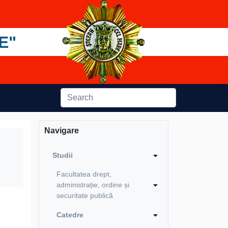
E"
Navigare
Studii
Facultatea drept,
administrație, ordine și
securitate publică
Catedre