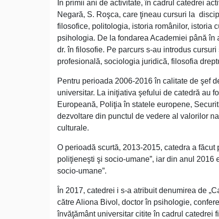
În primii ani de activitate, în cadrul catedrei ac
Negară, S. Roşca, care ţineau cursuri la discipl
filosofice, politologia, istoria românilor, istoria c
psihologia. De la fondarea Academiei până în anu
dr. în filosofie. Pe parcurs s-au introdus cursuri 
profesională, sociologia juridică, filosofia drep
Pentru perioada 2006-2016 în calitate de şef de
universitar. La iniţiativa şefului de catedră au f
Europeană, Poliţia în statele europene, Securit
dezvoltare din punctul de vedere al valorilor naţi
culturale.
O perioadă scurtă, 2013-2015, catedra a făcut p
poliţieneşti şi socio-umane”, iar din anul 2016 
socio-umane”.
În 2017, catedrei i s-a atribuit denumirea de „
către Aliona Bivol, doctor în psihologie, confer
învăţământ universitar citite în cadrul catedrei