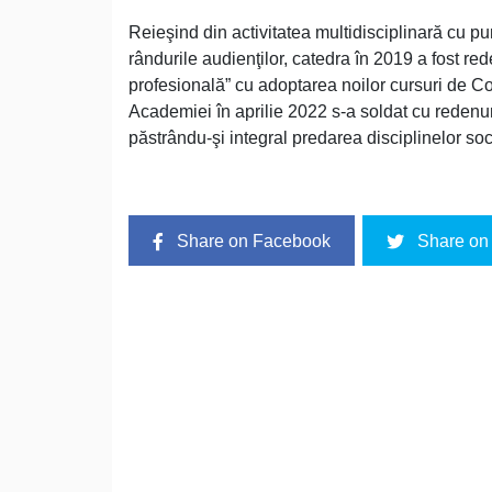
Reieşind din activitatea multidisciplinară cu 
rândurile audienţilor, catedra în 2019 a fost r
profesională” cu adoptarea noilor cursuri de C
Academiei în aprilie 2022 s-a soldat cu reden
păstrându-şi integral predarea disciplinelor s
Share on Facebook
Share on 