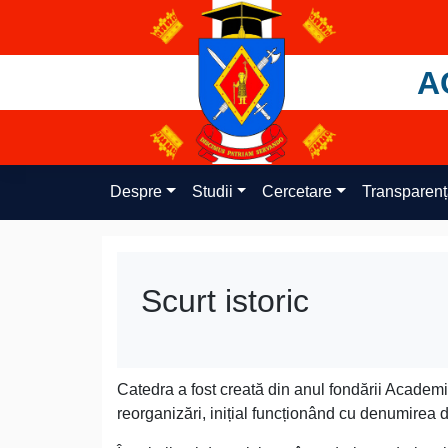
Skip
to
content
A
Despre
Studii
Cercetare
Transparen
Scurt istoric
Catedra a fost creată din anul fondării Academi
reorganizări, inițial funcționând cu denumirea 