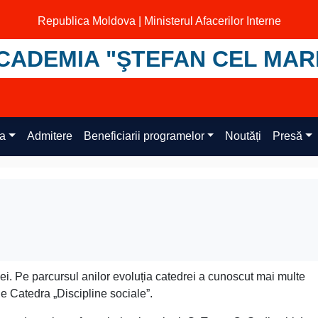
Republica Moldova | Ministerul Afacerilor Interne
CADEMIA "ŞTEFAN CEL MAR
ța
Admitere
Beneficiarii programelor
Noutăți
Presă
ei. Pe parcursul anilor evoluția catedrei a cunoscut mai multe
de Catedra „Discipline sociale”.