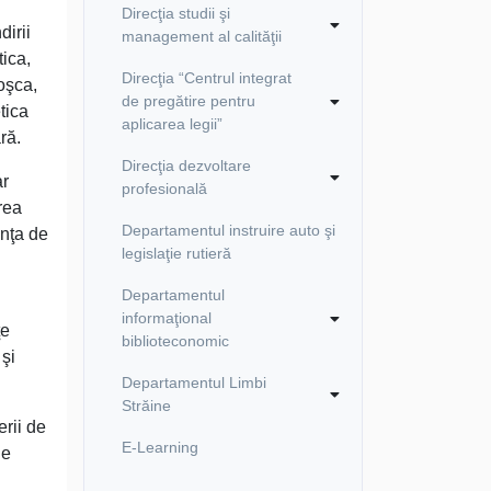
Direcţia studii şi
dirii
management al calităţii
tica,
Direcţia “Centrul integrat
oşca,
de pregătire pentru
etica
aplicarea legii”
ră.
Direcţia dezvoltare
ar
profesională
area
Departamentul instruire auto şi
enţa de
legislaţie rutieră
i
Departamentul
informaţional
ţe
biblioteconomic
 şi
Departamentul Limbi
Străine
rii de
E-Learning
de