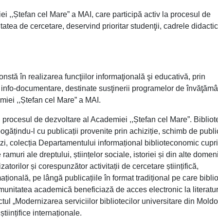
 ,,Ștefan cel Mare” a MAI, care participă activ la procesul de
itatea de cercetare, deservind prioritar studenţii, cadrele didactic
stă în realizarea funcţiilor informaţională şi educativă, prin
 info-documentare, destinate susţinerii programelor de învăţămâ
miei ,,Ștefan cel Mare” a MAI.
d procesul de dezvoltare al Academiei ,,Ștefan cel Mare”. Bibliot
gățindu-l cu publicații provenite prin achiziție, schimb de public
stăzi, colecția Departamentului informațional biblioteconomic cupr
 ramuri ale dreptului, științelor sociale, istoriei și din alte domeni
atorilor și corespunzător activitații de cercetare științifică,
mațională, pe lângă publicațiile în format tradițional pe care bibli
 comunitatea academică beneficiază de acces electronic la literatu
ectul „Modernizarea serviciilor bibliotecilor universitare din Moldo
tiințifice internaționale.