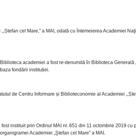
 ,,Ștefan cel Mare,” a MAI, odată cu întemeierea Academiei Naţ
 Biblioteca academiei a fost re-denumită în Biblioteca Generală
aza fondării instituției.
tutul de Centru Informare și Biblioteconomie al Academiei ,,Ște
ost instituit prin Ordinul MAI nr. 651 din 11 octombrie 2019 cu p
şi organigramei Academiei „Ştefan cel Mare” a MAI.