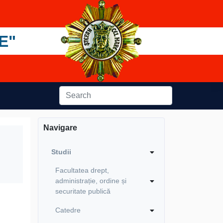
E"
Navigare
Studii
Facultatea drept,
administrație, ordine și
securitate publică
Catedre