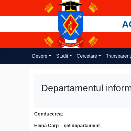
Skip
to
content
A
Despre
Studii
Cercetare
Transparen
Departamentul inform
Conducerea:
Elena Carp – șef departament.