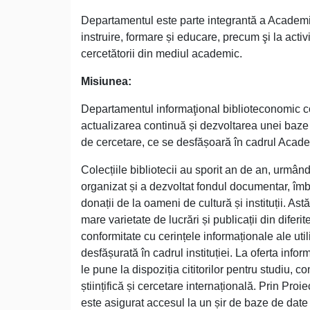
Departamentul este parte integrantă a Academiei
instruire, formare și educare, precum şi la activ
cercetătorii din mediul academic.
Misiunea:
Departamentul informaţional biblioteconomic con
actualizarea continuă și dezvoltarea unei baze
de cercetare, ce se desfășoară în cadrul Acade
Colecțiile bibliotecii au sporit an de an, urmân
organizat și a dezvoltat fondul documentar, îmbo
donații de la oameni de cultură și instituții. A
mare varietate de lucrări și publicații din diferite
conformitate cu cerințele informaționale ale utiliz
desfășurată în cadrul instituției. La oferta infor
le pune la dispoziția cititorilor pentru studiu,
științifică și cercetare internațională. Prin Proi
este asigurat accesul la un șir de baze de date ș