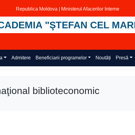
Republica Moldova | Ministerul Afacerilor Interne
CADEMIA "ŞTEFAN CEL MAR
ța
Admitere
Beneficiarii programelor
Noutăți
Presă
aţional biblioteconomic