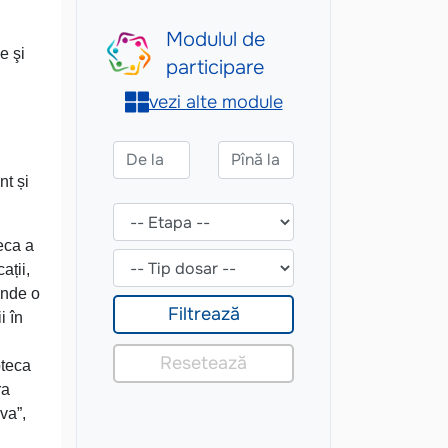
e şi
nt și
eca a
ații,
inde o
i în
oteca
ra
va”,