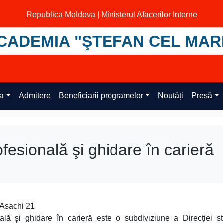
Republica Moldova | Ministerul Afacerilor Interne
CADEMIA "ŞTEFAN CEL MAR
ța
Admitere
Beneficiarii programelor
Noutăți
Presă
ofesională şi ghidare în carieră
 Asachi 21
onală şi ghidare în carieră este o subdiviziune a Direcției st