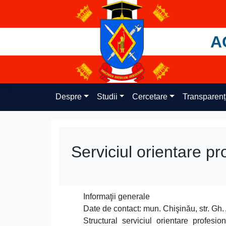
Skip
to
content
A
Despre
Studii
Cercetare
Transparen
Serviciul orientare pr
Informaţii generale
Date de contact: mun. Chişinău, str. Gh.
Structural serviciul orientare profesi