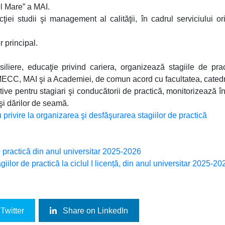
l Mare” a MAI.
iei studii şi management al calităţii, în cadrul serviciului or
r principal.
siliere, educaţie privind cariera, organizează stagiile de pra
or MECC, MAI şi a Academiei, de comun acord cu facultatea, cated
ctive pentru stagiari şi conducătorii de practică, monitorizează î
şi dărilor de seamă.
 privire la organizarea şi desfăşurarea stagiilor de practică
e practică din anul universitar 2025-2026
agiilor de practică la ciclul I licență, din anul universitar 2025-20
Twitter
Share on LinkedIn