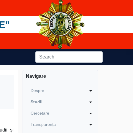
E"
Navigare
Despre
Studii
Cercetare
Transparența
udii și