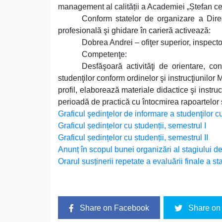
management al calității a Academiei „Ștefan ce
Conform statelor de organizare a Direcţ
profesională şi ghidare în carieră activează:
Dobrea Andrei – ofiţer superior, inspecto
Competenţe:
Desfăşoară activităţi de orientare, con
studenţilor conform ordinelor şi instrucţiunil
profil, elaborează materiale didactice şi instru
perioadă de practică cu întocmirea rapoartelor 
Graficul şedinţelor de informare a studenţilor cu
Graficul ședințelor cu studenții, semestrul I
Graficul ședințelor cu studenții, semestrul II
Anunț în scopul bunei organizări al stagiului d
Orarul susținerii repetate a evaluării finale a st
Share on Facebook
Share on 