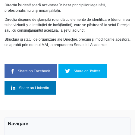
Direcția își desfășoară activitatea în baza principiilor legalității,
profesionalismului și imparțialității.
Direcția dispune de ștampilă rotundă cu elemente de identificare (denumirea
subdiviziunii și a instituției de învățământ), care se păstrează la șeful Direcției
sau, cu consimțământul acestuia, la șeful adjunct.
Structura și statul de organizare ale Direcției, precum și modificările acestora,
se aprobă prin ordinul MAI, la propunerea Senatului Academiei.
Share on Facebook
Share on Twitter
Share on LinkedIn
Navigare