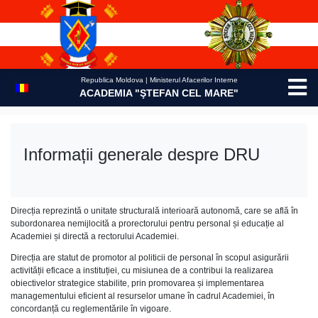
Skip
to
content
Republica Moldova | Ministerul Afacerilor Interne
ACADEMIA "ŞTEFAN CEL MARE"
Informații generale despre DRU
Direcția reprezintă o unitate structurală interioară autonomă, care se află în
subordonarea nemijlocită a prorectorului pentru personal și educație al
Academiei și directă a rectorului Academiei.
Direcția are statut de promotor al politicii de personal în scopul asigurării
activității eficace a instituției, cu misiunea de a contribui la realizarea
obiectivelor strategice stabilite, prin promovarea și implementarea
managementului eficient al resurselor umane în cadrul Academiei, în
concordanță cu reglementările în vigoare.