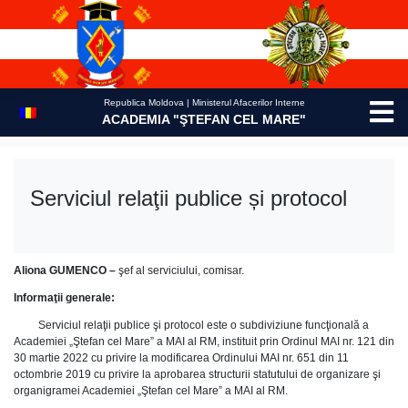
Skip
to
content
Republica Moldova | Ministerul Afacerilor Interne
ACADEMIA "ŞTEFAN CEL MARE"
Serviciul relaţii publice și protocol
Aliona GUMENCO –
şef al serviciului, comisar.
Informaţii generale:
Serviciul relaţii publice şi protocol este o subdiviziune funcţională a
Academiei „Ştefan cel Mare” a MAI al RM, instituit prin Ordinul MAI nr. 121 din
30 martie 2022 cu privire la modificarea Ordinului MAI nr. 651 din 11
octombrie 2019 cu privire la aprobarea structurii statutului de organizare şi
organigramei Academiei „Ştefan cel Mare” a MAI al RM.