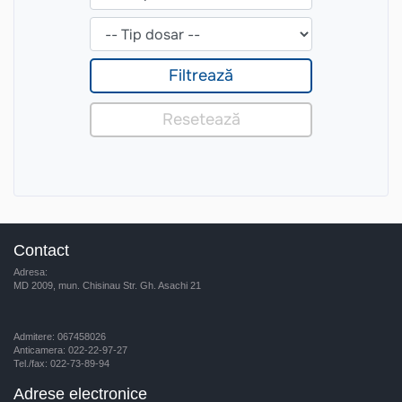
Contact
Adresa:
MD 2009, mun. Chisinau Str. Gh. Asachi 21
Admitere: 067458026
Anticamera: 022-22-97-27
Tel./fax: 022-73-89-94
Adrese electronice