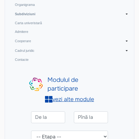
Organigrama
Subdiviziuni
Carta univeristară
Admitere
Cooperare
Cadrul juridic
Contacte