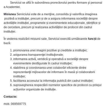
Serviciul se află în subordinea prorectorului pentru formare şi personal
a Academiei.
Misiunea
Serviciului este de a menţine, consolida şi valorifica imaginea
pozitivă a instituţiei, precum și de a asigura informarea societății despre
activitățile instituției, programele și evenimentele educaționale, științifice și
de cercetare, precum şi realizarea activităților de protocol din cadrul
instituției.
În vederea realizării misiunii sale, Serviciul exercită următoarele
funcții
de
bază:
promovarea unei imagini pozitive şi credibile a instituţiei;
asigurarea transparenţei instituţionale;
informarea activă, veridică şi operativă a societăţii despre
evenimentele desfăşurate în cadrul instituţiei;
stabilirea şi coordonarea unei colaborări eficiente dintre
reprezentanţii mijloacelor de informare în masă și colaboratorii
instituției;
facilitarea accesului la informația publică din cadrul instituției;
supravegherea respectării normelor specifice de protocol cu prilejul
acțiunilor organizate de instituție.
Contacte:
mob. 069569775