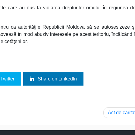
acte care au dus la violarea drepturilor omului în regiunea d
ntru ca autorităţile Republicii Moldova să se autosesizeze ş
omovează în mod abuziv interesele pe acest teritoriu, încălcând
le cetăţenilor.
Twitter
Share on LinkedIn
Act de carita