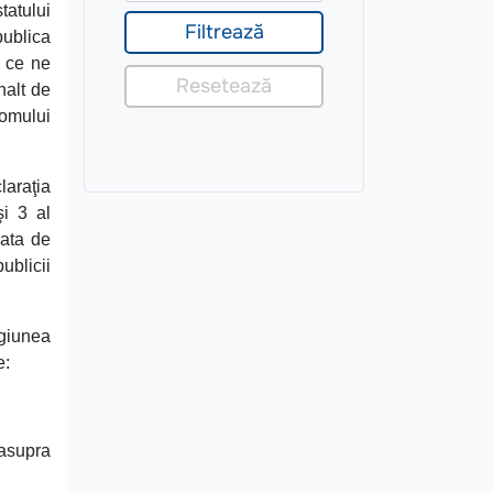
tatului
publica
, ce ne
nalt de
 omului
laraţia
şi 3 al
data de
ublicii
giunea
e:
 asupra