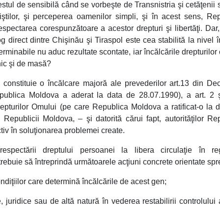
tul de sensibilă când se vorbeşte de Transnistria şi cetăţenii s
iştilor, şi perceperea oamenilor simpli, şi în acest sens, Re
spectarea corespunzătoare a acestor drepturi şi libertăţi. Dar
direct dintre Chişinău şi Tiraspol este cea stabilită la nivel î
terminabile nu aduc rezultate scontate, iar încălcările drepturilor
nic şi de masă?
 constituie o încălcare majoră ale prevederilor art.13 din Dec
publica Moldova a aderat la data de 28.07.1990), a art. 2 
epturilor Omului (pe care Republica Moldova a ratificat-o la 
 Republicii Moldova, – şi datorită cărui fapt, autorităţilor Rep
tiv în soluţionarea problemei create.
spectării dreptului persoanei la libera circulaţie în re
trebuie să întreprindă următoarele acţiuni concrete orientate spr
condiţiilor care determină încălcările de acest gen;
, juridice sau de altă natură în vederea restabilirii controlului