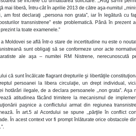
isoarea se încheie cu următoarea solicitare. ,,Rog să-mi permi
mai liberă, întru-cât în aprilie 2013 de către aşa-numitul ,,mini
i, am fost declaraţi ,,persona non grata”, iar în legătură cu fa
,posturilor transnistrene” este problematică. Până în prezent 
 prezint la toate examenele.”
a Moldovei se află într-o stare de incertitudine nu este o nouta
snistreană sunt obligaţi să se conformeze unor acte normative 
eparatiste ale aşa – numitei RM Nistrene, nerecunoscută p
i că sunt încălcate flagrant drepturile şi libertăţile constituţion
ptul persoanei la libera circulaţie, un drept individual, vici
nei hotărâri ilegale, de a declara persoanele ,,non grata”. Aşa 
tivează atitudinea făcând trimitere la mecanismul de impleme
oluţionării paşnice a conflictului armat din regiunea transnist
ează. În art.5 al Acordului se spune ,,părţile în conflict co
de. În acest context vor fi prompt înlăturate orice obstacole di
…”.