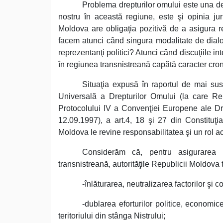
Problema drepturilor omului este una des
nostru în această regiune, este şi opinia jur
Moldova are obligaţia pozitivă de a asigura re
facem atunci când singura modalitate de dialog 
reprezentanţi politici? Atunci când discuţiile in
în regiunea transnistreană capătă caracter cro
Situaţia expusă în raportul de mai sus
Universală a Drepturilor Omului (la care Re
Protocolului IV a Convenţiei Europene ale Dr
12.09.1997), a art.4, 18 şi 27 din Constituţia
Moldova le revine responsabilitatea şi un rol ac
Considerăm că, pentru asigurarea re
transnistreană, autorităţile Republicii Moldova 
-înlăturarea, neutralizarea factorilor şi 
-dublarea eforturilor politice, economice
teritoriului din stânga Nistrului;