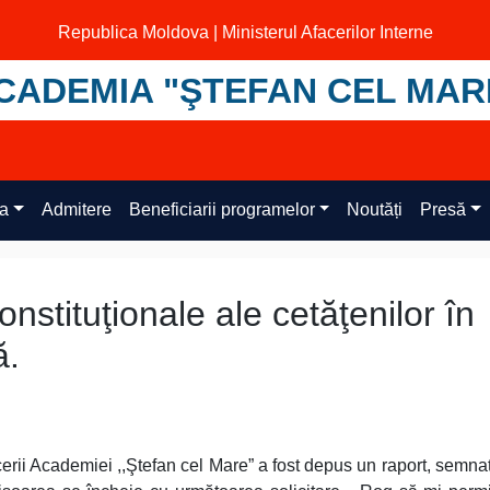
Republica Moldova | Ministerul Afacerilor Interne
CADEMIA "ŞTEFAN CEL MAR
ța
Admitere
Beneficiarii programelor
Noutăți
Presă
onstituţionale ale cetăţenilor în
ă.
rii Academiei ,,Ştefan cel Mare” a fost depus un raport, semna