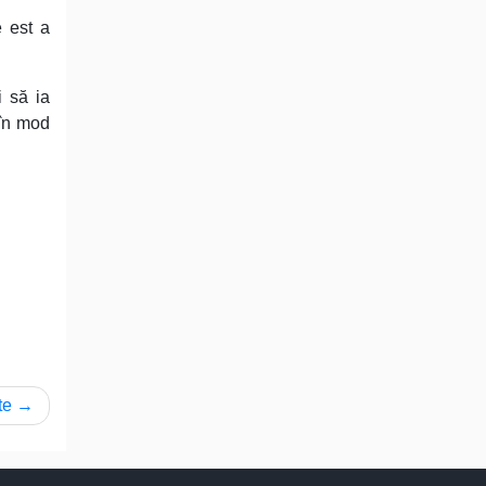
e est a
i să ia
 în mod
te