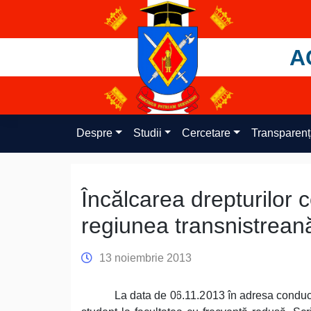
Skip
to
content
A
Despre
Studii
Cercetare
Transparen
Încălcarea drepturilor c
regiunea transnistrean
13 noiembrie 2013
La data de 06.11.2013 în adresa conduce