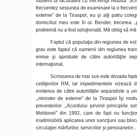
student la facultatea cu frecvenţă redusă. Scr
frecventez sesiunea de examinare la o frecvenţă 
externe” de la Tiraspol, eu şi alţi patru coleg
domiciliul meu este în or. Bender, trecerea ,
problemă nu a fost soluţionată. Mă oblig să mă
Faptul că populaţia din regiunea de est 
grav este faptul că oamenii din regiunea tran
emise şi aprobate de către autorităţile s
internaţional.
Scrisoarea de mai sus este dovada faptulu
cetăţenilor RM, iar impedimentele vizează dre
emiterea de către autorităţile separatiste a u
,,minister de externe” de la Tiraspol îşi mo
prevederilor ,,Acordului privind principiile s
Moldovei” din 1992, care de fapt nu funcţion
inadmisibilă aplicarea unor sancţiuni sau bloca
circulaţiei mărfurilor, serviciilor şi persoanelor