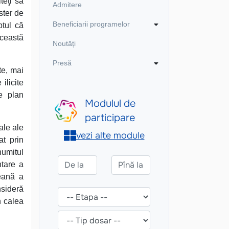
teţi să
Admitere
ster de
Beneficiarii programelor
ptul că
această
Noutăți
Presă
te, mai
ilicite
e plan
ale ale
at prin
numitul
ntare a
reană a
nsideră
n calea