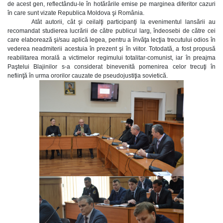
de acest gen, reflectându-le în hotărârile emise pe marginea diferitor cazuri
în care sunt vizate Republica Moldova şi România.
Atât autorii, cât şi ceilalţi participanţi la evenimentul lansării au
recomandat studierea lucrării de către publicul larg, îndeosebi de către cei
care elaborează şi/sau aplică legea, pentru a învăţa lecţia trecutului odios în
vederea neadmiterii acestuia în prezent şi în viitor. Totodată, a fost propusă
reabilitarea morală a victimelor regimului totalitar-comunist, iar în preajma
Paştelui Blajinilor s-a considerat binevenită pomenirea celor trecuţi în
nefiinţă în urma ororilor cauzate de pseudojustiţia sovietică.