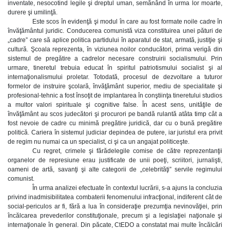
inventate, nesocotind legile şi dreptul uman, semănând în urma lor moarte,
durere şi umilinţă.
Este scos în evidenţă şi modul în care au fost formate noile cadre în
învăţământul juridic. Conducerea comunistă viza constituirea unei pături de
„cadre” care să aplice politica partidului în aparatul de stat, armată, justiţie şi
cultură. Şcoala reprezenta, în viziunea noilor conducători, prima verigă din
sistemul de pregătire a cadrelor necesare construirii socialismului. Prin
urmare, tineretul trebuia educat în spiritul patriotismului socialist şi al
internaţionalismului proletar. Totodată, procesul de dezvoltare a tuturor
formelor de instruire şcolară, învăţământ superior, mediu de specialitate şi
profesional-tehnic a fost însoţit de implantarea în conştiinţa tineretului studios
a multor valori spirituale şi cognitive false. În acest sens, unităţile de
învăţământ au scos judecători şi procurori pe bandă rulantă atâta timp cât a
fost nevoie de cadre cu minimă pregătire juridică, dar cu o bună pregătire
politică. Cariera în sistemul judiciar depindea de putere, iar juristul era privit
de regim nu numai ca un specialist, ci şi ca un angajat politiceşte.
Cu regret, crimele şi fărădelegile comise de către reprezentanţii
organelor de represiune erau justificate de unii poeţi, scriitori, jurnalişti,
oameni de artă, savanţi şi alte categorii de „celebrităţi” servile regimului
comunist.
În urma analizei efectuate în contextul lucrării, s-a ajuns la concluzia
privind inadmisibilitatea combaterii fenomenului infracţional, indiferent cât de
social-periculos ar fi, fără a lua în consideraţie prezumţia nevinovăţiei, prin
încălcarea prevederilor constituţionale, precum şi a legislaţiei naţionale şi
internaţionale în general. Din păcate, CtEDO a constatat mai multe încălcări