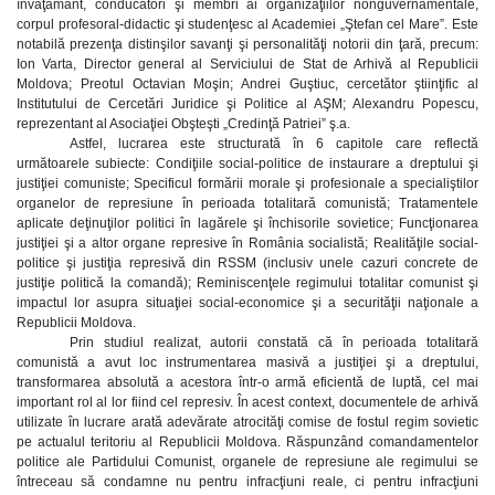
învăţământ, conducători şi membri ai organizaţiilor nonguvernamentale,
corpul profesoral-didactic şi studenţesc al Academiei „Ştefan cel Mare”. Este
notabilă prezenţa distinşilor savanţi şi personalităţi notorii din ţară, precum:
Ion Varta, Director general al Serviciului de Stat de Arhivă al Republicii
Moldova; Preotul Octavian Moşin; Andrei Guştiuc, cercetător ştiinţific al
Institutului de Cercetări Juridice şi Politice al AŞM; Alexandru Popescu,
reprezentant al Asociaţiei Obşteşti „Credinţă Patriei” ş.a.
Astfel, lucrarea este structurată în 6 capitole care reflectă
următoarele subiecte: Condiţiile social-politice de instaurare a dreptului şi
justiţiei comuniste; Specificul formării morale şi profesionale a specialiştilor
organelor de represiune în perioada totalitară comunistă; Tratamentele
aplicate deţinuţilor politici în lagărele şi închisorile sovietice; Funcţionarea
justiţiei şi a altor organe represive în România socialistă; Realităţile social-
politice şi justiţia represivă din RSSM (inclusiv unele cazuri concrete de
justiţie politică la comandă); Reminiscenţele regimului totalitar comunist şi
impactul lor asupra situaţiei social-economice şi a securităţii naţionale a
Republicii Moldova.
Prin studiul realizat, autorii constată că în perioada totalitară
comunistă a avut loc instrumentarea masivă a justiţiei şi a dreptului,
transformarea absolută a acestora într-o armă eficientă de luptă, cel mai
important rol al lor fiind cel represiv. În acest context, documentele de arhivă
utilizate în lucrare arată adevărate atrocităţi comise de fostul regim sovietic
pe actualul teritoriu al Republicii Moldova. Răspunzând comandamentelor
politice ale Partidului Comunist, organele de represiune ale regimului se
întreceau să condamne nu pentru infracţiuni reale, ci pentru infracţiuni