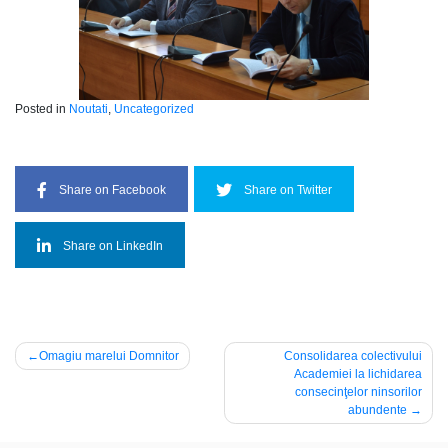
Posted in
Noutati
,
Uncategorized
Share on Facebook
Share on Twitter
Share on LinkedIn
Navigare
Omagiu marelui Domnitor
Consolidarea colectivului
Academiei la lichidarea
în
consecinţelor ninsorilor
articole
abundente