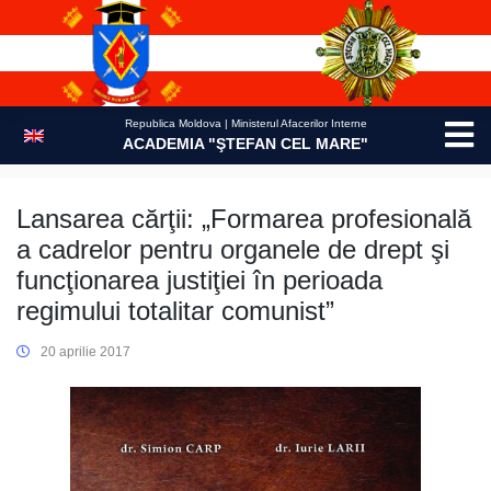
Skip
to
content
Republica Moldova | Ministerul Afacerilor Interne
ACADEMIA "ŞTEFAN CEL MARE"
Lansarea cărţii: „Formarea profesională
a cadrelor pentru organele de drept şi
funcţionarea justiţiei în perioada
regimului totalitar comunist”
20 aprilie 2017