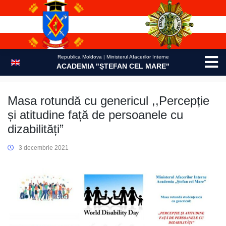
Skip
to
content
Republica Moldova | Ministerul Afacerilor Interne
ACADEMIA "ŞTEFAN CEL MARE"
Masa rotundă cu genericul ,,Percepție
și atitudine față de persoanele cu
dizabilități”
3 decembrie 2021