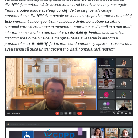
dizabilităţi nu trebuie să fie discriminate, ci să beneficieze de şanse egale.
Pentru a putea atinge aceleaşi condiţii de trai ca şi ceilalţi cetăţeni,
persoanele cu dizabilități au nevoie de mai mult sprijin din partea comunităţii.
Este important să conștientizăm că fiecare dintre noi trebuie să aibă o
conduită care să contribuie la eliminarea barierelor și să ducă la o mai bună
integrare în societate a persoanelor cu dizabilități. Evident este faptul că
discriminarea duce cu sine la marginalizarea și lezarea în drepturi a
persoanelor cu dizabilități, judecarea, condamnarea și lipsirea acestora de a
avea șansa să ducă un trai decent și o viață normală, fără restricții.