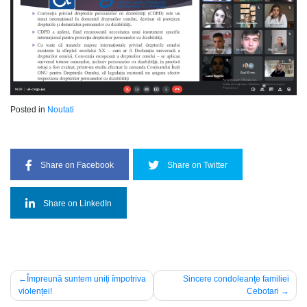
Posted in
Noutati
Share on Facebook
Share on Twitter
Share on LinkedIn
Navigare
Împreună suntem uniți împotriva
Sincere condoleanţe familiei
violenței!
Cebotari
în