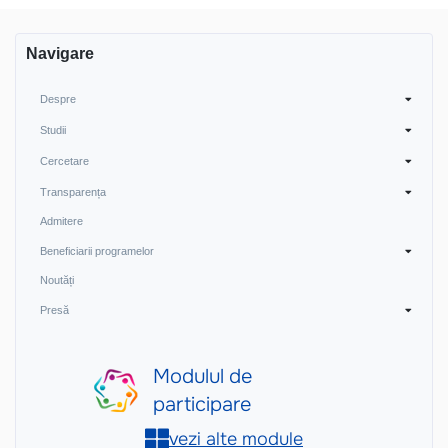
articole
Navigare
Despre
Studii
Cercetare
Transparența
Admitere
Beneficiarii programelor
Noutăți
Presă