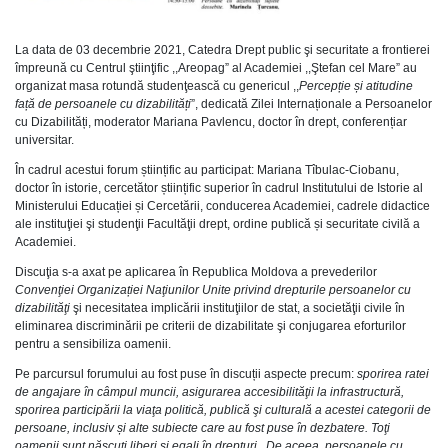
La data de 03 decembrie 2021, Catedra Drept public şi securitate a frontierei
împreună cu Centrul ştiinţific ,,Areopag” al Academiei ,,Ştefan cel Mare” au
organizat masa rotundă studenţească cu genericul ,,
Percepție și atitudine
față de persoanele cu dizabilități
”, dedicată Zilei Internaționale a Persoanelor
cu Dizabilități, moderator Mariana Pavlencu, doctor în drept, conferențiar
universitar.
În cadrul acestui forum științific au participat: Mariana Tîbulac-Ciobanu,
doctor în istorie, cercetător științific superior în cadrul Institutului de Istorie al
Ministerului Educației și Cercetării, conducerea Academiei, cadrele didactice
ale instituţiei şi studenţii Facultăţii drept, ordine publică și securitate civilă a
Academiei.
Discuţia s-a axat pe aplicarea în Republica Moldova a prevederilor
Convenţiei Organizației Naţiunilor Unite privind drepturile persoanelor cu
dizabilităţi
şi necesitatea implicării instituţiilor de stat, a societăţii civile în
eliminarea discriminării pe criterii de dizabilitate şi conjugarea eforturilor
pentru a sensibiliza oamenii.
Pe parcursul forumului au fost puse în discuții aspecte precum:
sporirea ratei
de angajare în câmpul muncii, asigurarea accesibilităţii la infrastructură,
sporirea participării la viaţa politică, publică şi culturală a acestei categorii de
persoane, inclusiv și alte subiecte care au fost puse în dezbatere. Toţi
oamenii sunt născuţi liberi şi egali în drepturi. De aceea, persoanele cu