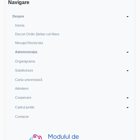
Navigare
Despre
Istoria
Decret Ordin Ștefan cel Mare
Mesajul Rectorului
Administraţia
Organigrama
Subdiviziuni
Carta univeristară
Admitere
Cooperare
Cadrul juridic
Contacte