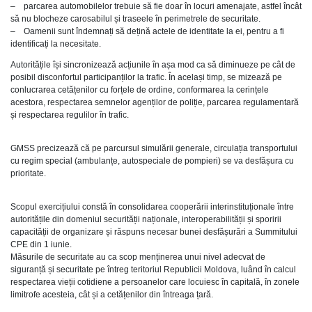
– parcarea automobilelor trebuie să fie doar în locuri amenajate, astfel încât
să nu blocheze carosabilul și traseele în perimetrele de securitate.
– Oamenii sunt îndemnați să dețină actele de identitate la ei, pentru a fi
identificați la necesitate.
Autoritățile își sincronizează acțiunile în așa mod ca să diminueze pe cât de
posibil disconfortul participanților la trafic. În același timp, se mizează pe
conlucrarea cetățenilor cu forțele de ordine, conformarea la cerințele
acestora, respectarea semnelor agenților de poliție, parcarea regulamentară
și respectarea regulilor în trafic.
GMSS precizează că pe parcursul simulării generale, circulația transportului
cu regim special (ambulanțe, autospeciale de pompieri) se va desfășura cu
prioritate.
Scopul exercițiului constă în consolidarea cooperării interinstituționale între
autoritățile din domeniul securității naționale, interoperabilității și sporirii
capacității de organizare și răspuns necesar bunei desfășurări a Summitului
CPE din 1 iunie.
Măsurile de securitate au ca scop menținerea unui nivel adecvat de
siguranță și securitate pe întreg teritoriul Republicii Moldova, luând în calcul
respectarea vieții cotidiene a persoanelor care locuiesc în capitală, în zonele
limitrofe acesteia, cât și a cetățenilor din întreaga țară.