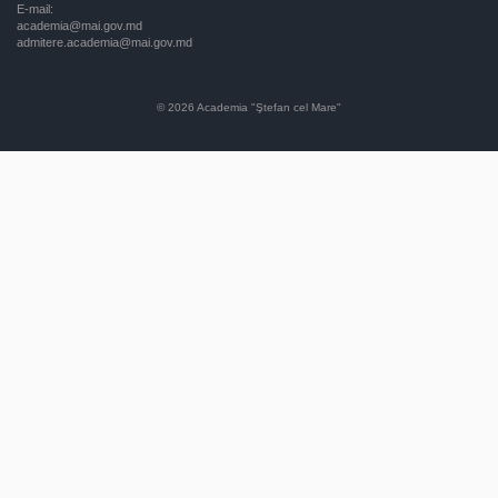
E-mail:
academia@mai.gov.md
admitere.academia@mai.gov.md
© 2026
Academia "Ştefan cel Mare"