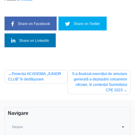
Share on Facebook
Share on Twitter
Share on LinkedIn
Navigare
Proiectul ACADEMIA „JUNIOR
S-a finalizat exercițiul de simulare
CLUB” în desfășurare
generală a deplasării coloanelor
în
oficiale, în contextul Summitului
articole
CPE 2023
Navigare
Despre