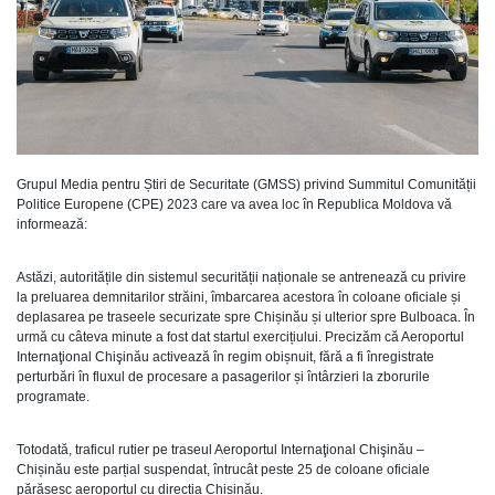
Grupul Media pentru Știri de Securitate (GMSS) privind Summitul Comunității
Politice Europene (CPE) 2023 care va avea loc în Republica Moldova vă
informează:
Astăzi, autoritățile din sistemul securității naționale se antrenează cu privire
la preluarea demnitarilor străini, îmbarcarea acestora în coloane oficiale și
deplasarea pe traseele securizate spre Chișinău și ulterior spre Bulboaca. În
urmă cu câteva minute a fost dat startul exercițiului. Precizăm că Aeroportul
Internaţional Chişinău activează în regim obișnuit, fără a fi înregistrate
perturbări în fluxul de procesare a pasagerilor și întârzieri la zborurile
programate.
Totodată, traficul rutier pe traseul Aeroportul Internaţional Chişinău –
Chișinău este parțial suspendat, întrucât peste 25 de coloane oficiale
părăsesc aeroportul cu direcția Chișinău.