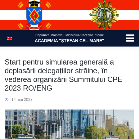
Skip
to
content
Republica Moldova | Ministerul Afacerilor Interne
ACADEMIA "ŞTEFAN CEL MARE"
Start pentru simularea generală a
deplasării delegațiilor străine, în
vederea organizării Summitului CPE
2023 RO/ENG
14 mai 2023