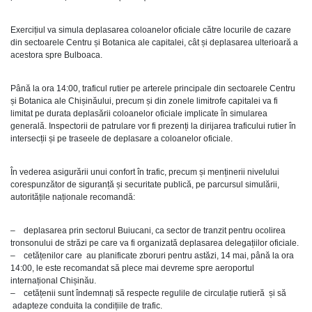
Exercițiul va simula deplasarea coloanelor oficiale către locurile de cazare
din sectoarele Centru și Botanica ale capitalei, cât și deplasarea ulterioară a
acestora spre Bulboaca.
Până la ora 14:00, traficul rutier pe arterele principale din sectoarele Centru
și Botanica ale Chișinăului, precum și din zonele limitrofe capitalei va fi
limitat pe durata deplasării coloanelor oficiale implicate în simularea
generală. Inspectorii de patrulare vor fi prezenți la dirijarea traficului rutier în
intersecții și pe traseele de deplasare a coloanelor oficiale.
În vederea asigurării unui confort în trafic, precum și menținerii nivelului
corespunzător de siguranță și securitate publică, pe parcursul simulării,
autoritățile naționale recomandă:
– deplasarea prin sectorul Buiucani, ca sector de tranzit pentru ocolirea
tronsonului de străzi pe care va fi organizată deplasarea delegațiilor oficiale.
– cetățenilor care au planificate zboruri pentru astăzi, 14 mai, până la ora
14:00, le este recomandat să plece mai devreme spre aeroportul
internațional Chișinău.
– cetățenii sunt îndemnați să respecte regulile de circulație rutieră și să
adapteze conduita la condițiile de trafic.