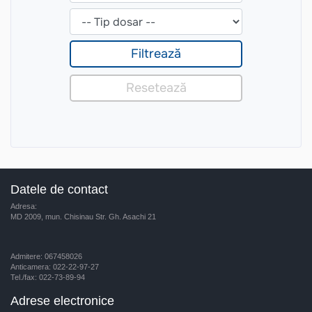
Datele de contact
Adresa:
MD 2009, mun. Chisinau Str. Gh. Asachi 21
Admitere: 067458026
Anticamera: 022-22-97-27
Tel./fax: 022-73-89-94
Adrese electronice