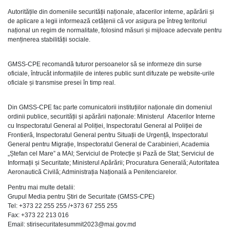
Autoritățile din domeniile securității naționale, afacerilor interne, apărării și
de aplicare a legii informează cetățenii că vor asigura pe întreg teritoriul
național un regim de normalitate, folosind măsuri și mijloace adecvate pentru
menținerea stabilității sociale.
GMSS-CPE recomandă tuturor persoanelor să se informeze din surse
oficiale, întrucât informațiile de interes public sunt difuzate pe website-urile
oficiale și transmise presei în timp real.
Din GMSS-CPE fac parte comunicatorii instituțiilor naționale din domeniul
ordinii publice, securității și apărării naționale: Ministerul Afacerilor Interne
cu Inspectoratul General al Poliției, Inspectoratul General al Poliției de
Frontieră, Inspectoratul General pentru Situații de Urgență, Inspectoratul
General pentru Migrație, Inspectoratul General de Carabinieri, Academia
„Ștefan cel Mare” a MAI; Serviciul de Protecție și Pază de Stat; Serviciul de
Informații și Securitate; Ministerul Apărării; Procuratura Generală; Autoritatea
Aeronautică Civilă; Administrația Națională a Penitenciarelor.
Pentru mai multe detalii:
Grupul Media pentru Știri de Securitate (GMSS-CPE)
Tel: +373 22 255 255 /+373 67 255 255
Fax: +373 22 213 016
Email: stirisecuritatesummit2023@mai.gov.md