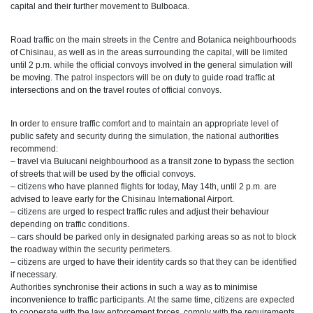
capital and their further movement to Bulboaca.
Road traffic on the main streets in the Centre and Botanica neighbourhoods
of Chisinau, as well as in the areas surrounding the capital, will be limited
until 2 p.m. while the official convoys involved in the general simulation will
be moving. The patrol inspectors will be on duty to guide road traffic at
intersections and on the travel routes of official convoys.
In order to ensure traffic comfort and to maintain an appropriate level of
public safety and security during the simulation, the national authorities
recommend:
– travel via Buiucani neighbourhood as a transit zone to bypass the section
of streets that will be used by the official convoys.
– citizens who have planned flights for today, May 14th, until 2 p.m. are
advised to leave early for the Chisinau International Airport.
– citizens are urged to respect traffic rules and adjust their behaviour
depending on traffic conditions.
– cars should be parked only in designated parking areas so as not to block
the roadway within the security perimeters.
– citizens are urged to have their identity cards so that they can be identified
if necessary.
Authorities synchronise their actions in such a way as to minimise
inconvenience to traffic participants. At the same time, citizens are expected
to cooperate with the law enforcement forces, comply with the requirements,