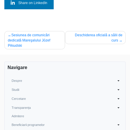
Share on LinkedIn
Navigare
Sesiunea de comunicări
Deschiderea oficială a sălii de
dedicată Mareşalului Józef
curs
în
Piłsudski
articole
Navigare
Despre
Studii
Cercetare
Transparența
Admitere
Beneficiarii programelor