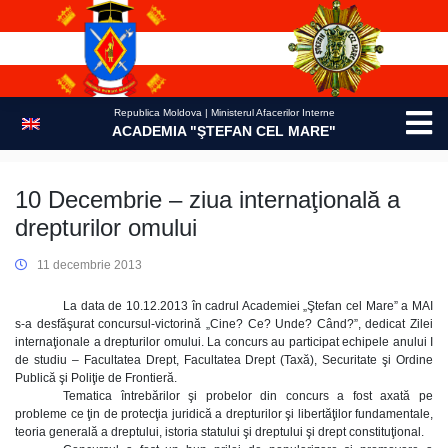
Skip
to
content
Republica Moldova | Ministerul Afacerilor Interne
ACADEMIA "ŞTEFAN CEL MARE"
10 Decembrie – ziua internaţională a
drepturilor omului
11 decembrie 2013
La data de 10.12.2013 în cadrul Academiei „Ştefan cel Mare” a MAI
s-a desfăşurat concursul-victorină „Cine? Ce? Unde? Când?”, dedicat Zilei
internaţionale a drepturilor omului. La concurs au participat echipele anului I
de studiu – Facultatea Drept, Facultatea Drept (Taxă), Securitate şi Ordine
Publică şi Poliţie de Frontieră.
Tematica întrebărilor şi probelor din concurs a fost axată pe
probleme ce ţin de protecţia juridică a drepturilor şi libertăţilor fundamentale,
teoria generală a dreptului, istoria statului şi dreptului şi drept constituţional.