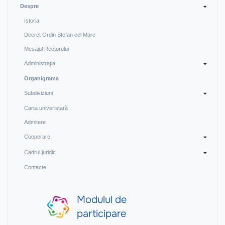
Despre
Istoria
Decret Ordin Ștefan cel Mare
Mesajul Rectorului
Administraţia
Organigrama
Subdiviziuni
Carta univeristară
Admitere
Cooperare
Cadrul juridic
Contacte