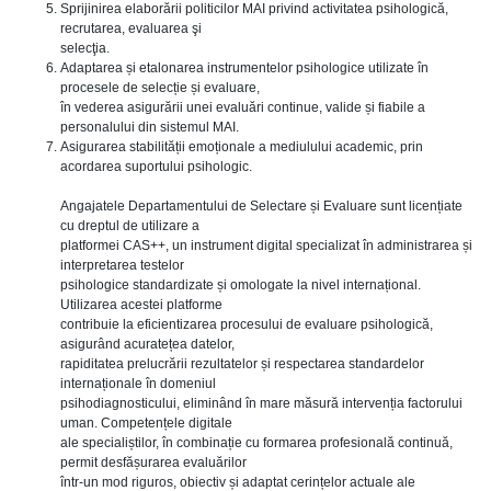
Sprijinirea elaborării politicilor MAI privind activitatea psihologică,
recrutarea, evaluarea şi
selecţia.
Adaptarea și etalonarea instrumentelor psihologice utilizate în
procesele de selecție și evaluare,
în vederea asigurării unei evaluări continue, valide și fiabile a
personalului din sistemul MAI.
Asigurarea stabilității emoționale a mediulului academic, prin
acordarea suportului psihologic.
Angajatele Departamentului de Selectare și Evaluare sunt licențiate
cu dreptul de utilizare a
platformei CAS++, un instrument digital specializat în administrarea și
interpretarea testelor
psihologice standardizate și omologate la nivel internațional.
Utilizarea acestei platforme
contribuie la eficientizarea procesului de evaluare psihologică,
asigurând acuratețea datelor,
rapiditatea prelucrării rezultatelor și respectarea standardelor
internaționale în domeniul
psihodiagnosticului, eliminând în mare măsură intervenția factorului
uman. Competențele digitale
ale specialiștilor, în combinație cu formarea profesională continuă,
permit desfășurarea evaluărilor
într-un mod riguros, obiectiv și adaptat cerințelor actuale ale