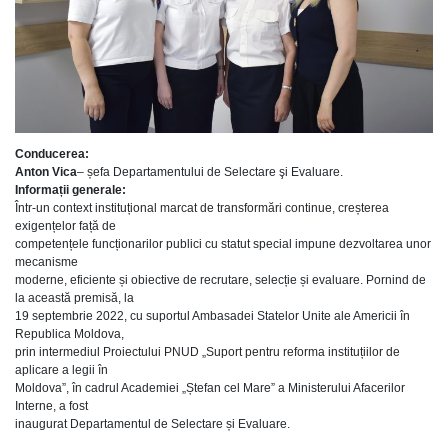
Conducerea:
Anton Vica
– șefa Departamentului de Selectare şi Evaluare.
Informații generale:
Într-un context instituțional marcat de transformări continue, creșterea
exigențelor față de
competențele funcționarilor publici cu statut special impune dezvoltarea unor
mecanisme
moderne, eficiente și obiective de recrutare, selecție și evaluare. Pornind de
la această premisă, la
19 septembrie 2022, cu suportul Ambasadei Statelor Unite ale Americii în
Republica Moldova,
prin intermediul Proiectului PNUD „Suport pentru reforma instituțiilor de
aplicare a legii în
Moldova”, în cadrul Academiei „Ștefan cel Mare” a Ministerului Afacerilor
Interne, a fost
inaugurat Departamentul de Selectare și Evaluare.