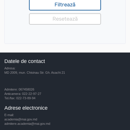
Datele de contact
Adresa:
MD 2009, mun. Chisinau Str. Gh. Asachi 21
Admitere: 067458026
Anticamera: 022-22-97-27
Tel./fax: 022-73-89-94
Adrese electronice
E-mail:
academia@mai.gov.md
admitere.academia@mai.gov.md