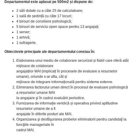
Departamentul este aplasat pe 500m2 și dispune de:
2 săli dotate cu a câte 25 de calculatoare;
1 sală de ședință cu câte 17 locuri;
4 birouri de consiliere psihologică;
5 birouri de serviciu open space pentru 13 angajați;
1 server;
1 arhivă;
1 sufragerie.
Obiectivele principale ale departamentului constau în:
Elaborarea unui mediu de colaborare securizat și fiabil care oferă atât
mijloace de colaborare
angajaților MAI (implicați în procesele de evaluare a resurselor
umane), oriunde s-ar afla, cât și
mijloace de integrare informațională pentru sisteme externe.
Eliminarea factorului uman direct în procesul de evaluare psihologică
a resurselor umane MAI
la angajare şi în cadrul evaluării periodice.
Furnizarea de informație veridică și operativa privind aptitudine
resurselor umane de a fi
angajate în diferite posturi ale MAI.
Organizarea şi desfăşurarea probelor eliminatorii pentru candidaţi la
funcţiile manageriale în
cadrul MAI.