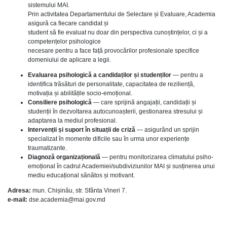
sistemului MAI.
Prin activitatea Departamentului de Selectare și Evaluare, Academia
asigură ca fiecare candidat și
student să fie evaluat nu doar din perspectiva cunoștințelor, ci și a
competențelor psihologice
necesare pentru a face față provocărilor profesionale specifice
domeniului de aplicare a legii.
Evaluarea psihologică a candidaților și studenților
— pentru a
identifica trăsături de personalitate, capacitatea de reziliență,
motivația și abilitățile socio-emoțional.
Consiliere psihologică
— care sprijină angajații, candidații și
studenții în dezvoltarea autocunoașterii, gestionarea stresului și
adaptarea la mediul profesional.
Intervenții și suport în situații de criză
— asigurând un sprijin
specializat în momente dificile sau în urma unor experiențe
traumatizante.
Diagnoză organizațională
— pentru monitorizarea climatului psiho-
emoțional în cadrul Academiei/subdiviziunilor MAI și susținerea unui
mediu educațional sănătos și motivant.
Adresa:
mun. Chișinău, str. Sfânta Vineri 7.
e-mail:
dse.academia@mai.gov.md