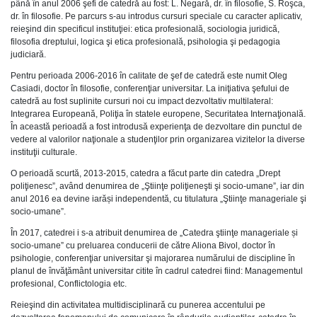
până în anul 2006 şefi de catedră au fost: L. Negară, dr. în filosofie, S. Roşca,
dr. în filosofie. Pe parcurs s-au introdus cursuri speciale cu caracter aplicativ,
reieşind din specificul instituţiei: etica profesională, sociologia juridică,
filosofia dreptului, logica şi etica profesională, psihologia şi pedagogia
judiciară.
Pentru perioada 2006-2016 în calitate de şef de catedră este numit Oleg
Casiadi, doctor în filosofie, conferenţiar universitar. La iniţiativa şefului de
catedră au fost suplinite cursuri noi cu impact dezvoltativ multilateral:
Integrarea Europeană, Poliţia în statele europene, Securitatea Internaţională.
În această perioadă a fost introdusă experienţa de dezvoltare din punctul de
vedere al valorilor naţionale a studenţilor prin organizarea vizitelor la diverse
instituţii culturale.
O perioadă scurtă, 2013-2015, catedra a făcut parte din catedra „Drept
poliţienesc”, având denumirea de „Ştiinţe poliţieneşti şi socio-umane”, iar din
anul 2016 ea devine iarăși independentă, cu titulatura „Ştiinţe manageriale şi
socio-umane”.
În 2017, catedrei i s-a atribuit denumirea de „Catedra ştiinţe manageriale și
socio-umane” cu preluarea conducerii de către Aliona Bivol, doctor în
psihologie, conferenţiar universitar şi majorarea numărului de discipline în
planul de învăţământ universitar citite în cadrul catedrei fiind: Managementul
profesional, Conflictologia etc.
Reieşind din activitatea multidisciplinară cu punerea accentului pe