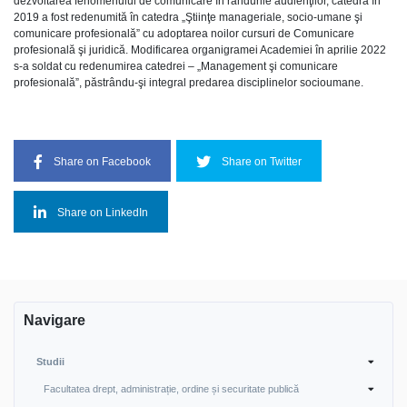
dezvoltarea fenomenului de comunicare în rândurile audienţilor, catedra în
2019 a fost redenumită în catedra „Ştiinţe manageriale, socio-umane şi
comunicare profesională” cu adoptarea noilor cursuri de Comunicare
profesională şi juridică. Modificarea organigramei Academiei în aprilie 2022
s-a soldat cu redenumirea catedrei – „Management şi comunicare
profesională”, păstrându-şi integral predarea disciplinelor socioumane.
Share on Facebook
Share on Twitter
Share on LinkedIn
Navigare
Studii
Facultatea drept, administrație, ordine și securitate publică