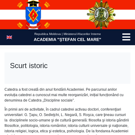
Skip
to
content
Republica Moldova | Ministerul Afacerilor Interne
ACADEMIA "ŞTEFAN CEL MARE"
Scurt istoric
Catedra a fost creată din anul fondării Academiei. Pe parcursul anilor
evoluția catedrei a cunoscut mai multe reorganizări, inițial funcționând cu
denumirea de Catedra „Discipline sociale”.
În primii ani de activitate, în cadrul catedrei activau doctori, conferenţiari
universitari: G. Ţapu, O. Sedleţchi, L. Negară, S. Roşca, care ţineau cursuri
la disciplinele socio-umane şi de cultură generală: filosofia şi istoria gândirii
filosofice, politologia, istoria românilor, istoria culturii universale şi naţionale,
istoria religiei, logica, etica şi estetica, psihologia. De la fondarea Academiei