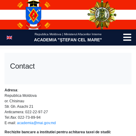
Skip
to
content
Republica Moldova | Ministerul Afacerilor Interne
ACADEMIA "ŞTEFAN CEL MARE"
Contact
Adresa
:
Republica Moldova
or. Chisinau
Str. Gh. Asachi 21
Anticamera: 022-22-97-27
Tel./fax: 022-73-89-94
E-mail:
academia@mai.gov.md
Rechizite bancare a institutiei pentru achitarea taxei de studii: