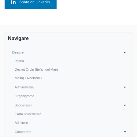
Share on LinkedIn
Navigare
Despre
Istoria
Decret Ordin Ștefan cel Mare
Mesajul Rectorului
Administraţia
Organigrama
Subdiviziuni
Carta univeristară
Admitere
Cooperare