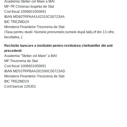
Academia Stefan cel Mare a MAI
MF-TR Chisinau-bugetul de Stat
Cod fiscal 1006601000691
IBAN MD60TRPAAA142310C00723AA
BIC TREZMD2X
Ministerul Finantelor-Trezoreria de Stat
(Taxa pentru studii. Numele,prenumele,numele după tată,c/f din 13 cifre,
facultatea, );
Rechizite bancare
a institutiei
pentru restituirea cheltuielilor din anii
precedenti
Academia ”Stefan cel Mare” a MAI
MF-Trezoreria de Stat
Cod fiscal 1006601000691
IBAN MD53TRPBAA281500C00723AD
Ministerul Finantelor-Trezoreria de Stat
BIC TREZMD2X
Cont bancar 226301