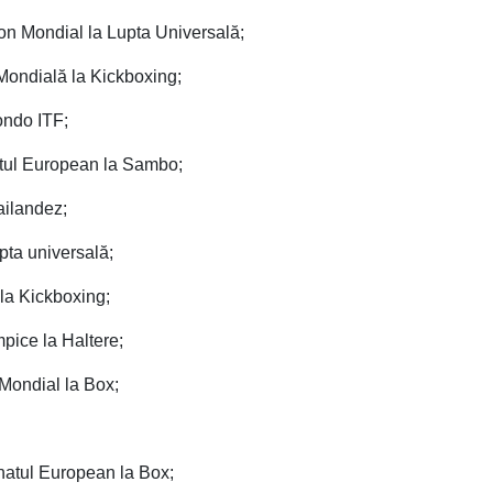
n Mondial la Lupta Universală;
Mondială la Kickboxing;
ondo ITF;
atul European la Sambo;
ailandez;
pta universală;
la Kickboxing;
mpice la Haltere;
 Mondial la Box;
natul European la Box;