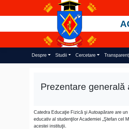
Skip
to
content
A
Despre
Studii
Cercetare
Transparen
Prezentare generală 
Catedra Educaţie Fizică şi Autoapărare are un r
educativ al studenţilor Academiei „Ştefan cel Ma
acestei instituţii.