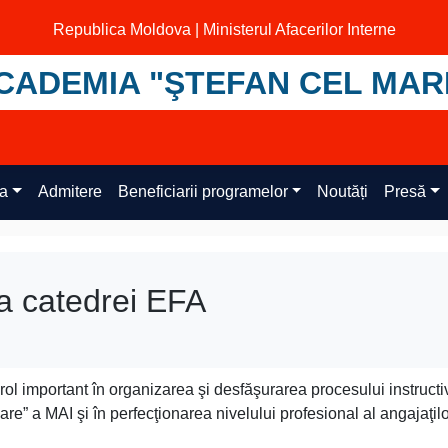
Republica Moldova | Ministerul Afacerilor Interne
CADEMIA "ŞTEFAN CEL MAR
ța
Admitere
Beneficiarii programelor
Noutăți
Presă
a catedrei EFA
ol important în organizarea şi desfăşurarea procesului instructi
re” a MAI şi în perfecţionarea nivelului profesional al angajaţil