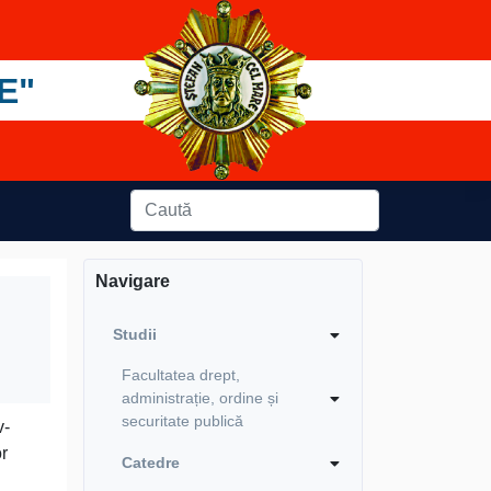
E"
Navigare
Studii
Facultatea drept,
administrație, ordine și
securitate publică
v-
or
Catedre