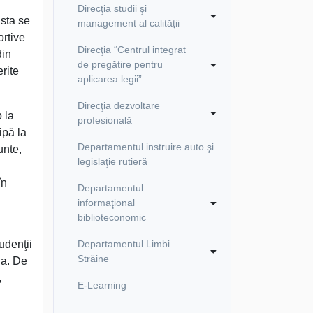
Direcţia studii şi
asta se
management al calităţii
ortive
Direcţia “Centrul integrat
din
de pregătire pentru
rite
aplicarea legii”
Direcţia dezvoltare
 la
profesională
ipă la
Departamentul instruire auto şi
unte,
legislaţie rutieră
în
Departamentul
informaţional
biblioteconomic
udenţii
Departamentul Limbi
Străine
ş.a. De
,
E-Learning