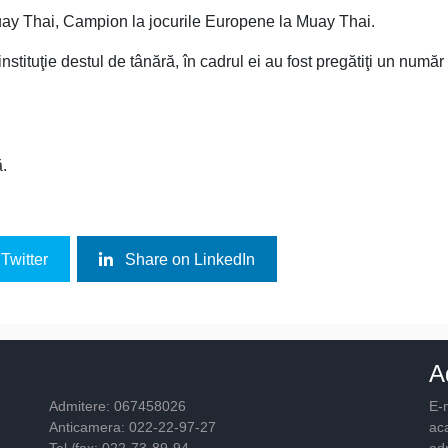
ay Thai, Campion la jocurile Europene la Muay Thai.
stituţie destul de tânără, în cadrul ei au fost pregătiţi un numă
ă.
Twitter
Share on LinkedIn
A
Admitere: 067458026
E-m
Anticamera: 022-22-97-27
ac