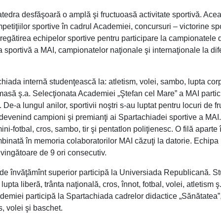
tedra desfăşoară o amplă şi fructuoasă activitate sportivă. Ace
etiţiilor sportive în cadrul Academiei, concursuri – victorine sp
pregătirea echipelor sportive pentru participare la campionatele 
portivă a MAI, campionatelor naţionale şi internaţionale la dife
iada internă studenţească la: atletism, volei, sambo, lupta corp
de masă ş.a. Selecţionata Academiei „Ştefan cel Mare” a MAI partic
De-a lungul anilor, sportivii noştri s-au luptat pentru locuri de fr
, devenind campioni şi premianţi ai Spartachiadei sportive a MAI.
i-fotbal, cros, sambo, tir şi pentatlon poliţienesc. O filă aparte 
ombinată în memoria colaboratorilor MAI căzuţi la datorie. Echipa
vingătoare de 9 ori consecutiv.
 de învăţămînt superior participă la Universiada Republicană. St
lupta liberă, trânta naţională, cros, înnot, fotbal, volei, atletism 
emiei participă la Spartachiada cadrelor didactice „Sănătatea”
, volei şi baschet.