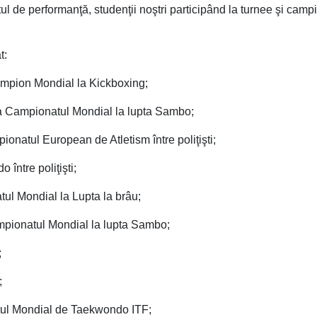
ul de performanţă, studenţii noştri participând la turnee şi camp
t:
mpion Mondial la Kickboxing;
 la Campionatul Mondial la lupta Sambo;
ionatul European de Atletism între poliţişti;
între poliţişti;
tul Mondial la Lupta la brâu;
ampionatul Mondial la lupta Sambo;
;
;
tul Mondial de Taekwondo ITF;