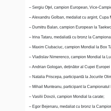
– Sergiu Oţel, campion European, Vice-Campio
– Alexandru Golban, medaliat cu argint, Cupa 
– Dumitru Balan, campion European la Taekw
– Irina Tataru, medaliată cu bronz la Campion
– Maxim Ciubaciuc, campion Mondial la Box T
– Vladislav Nimerenco, campion Mondial la Lu
– Andrian Gologan, deținător al Cupei Europei 
– Natalia Priscepa, participantă la Jocurile Oli
– Mihail Munteanu, participant la Campionatul
– Vasilii Dovzii, campion Mondial la carate;
– Egor Bejenaru, medaliat cu bronz la Campio