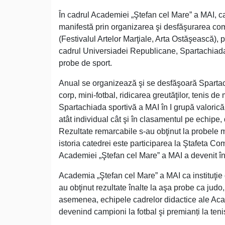
În cadrul Academiei „Ştefan cel Mare” a MAI, ca
manifestă prin organizarea şi desfăşurarea comp
(Festivalul Artelor Marţiale, Arta Ostăşească), 
cadrul Universiadei Republicane, Spartachiada s
probe de sport.
Anual se organizează şi se desfăşoară Spartach
corp, mini-fotbal, ridicarea greutăţilor, tenis 
Spartachiada sportivă a MAI în I grupă valorică. 
atât individual cât şi în clasamentul pe echipe
Rezultate remarcabile s-au obţinut la probele min
istoria catedrei este participarea la Ştafeta C
Academiei „Ştefan cel Mare” a MAI a devenit în
Academia „Ştefan cel Mare” a MAI ca instituţie
au obţinut rezultate înalte la aşa probe ca judo, 
asemenea, echipele cadrelor didactice ale Acad
devenind campioni la fotbal şi premianți la tenis