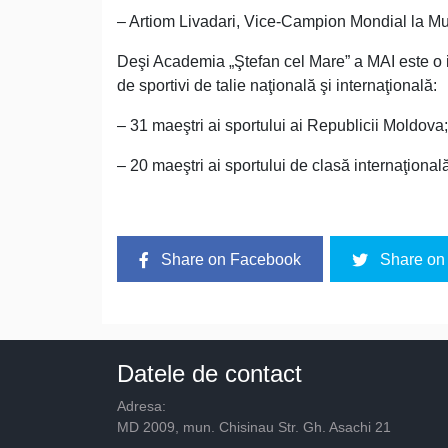
– Artiom Livadari, Vice-Campion Mondial la Mu
Deşi Academia „Ştefan cel Mare” a MAI este o in
de sportivi de talie naţională şi internaţională:
– 31 maeştri ai sportului ai Republicii Moldova;
– 20 maeştri ai sportului de clasă internaţional
Share on Facebook
Share on 
Datele de contact
Adresa:
MD 2009, mun. Chisinau Str. Gh. Asachi 21