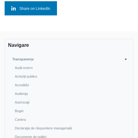
Share on LinkedIn
Navigare
Transparența
Audit extern
Achiziții publice
Acreditări
Audienţa
Autorizaţii
Buget
Cariera
Declaraţia de răspundere managerială
Documente de politici