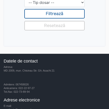
Datele de contact
Adresa:
MD 2009, mun. Chisinau Str. Gh. Asachi 21
Admitere: 067458026
Anticamera: 022-22-97-27
Tel./fax: 022-73-89-94
Adrese electronice
E-mail: