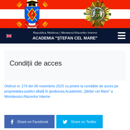
Skip
to
content
Republica Moldova | Ministerul Afacerilor Interne
ACADEMIA "ŞTEFAN CEL MARE"
Condiții de acces
Ordinul nr. 274 din 06 noiembrie 2025 cu privire la condițiile de acces ре
proprietatea publici аflаtă în gestiunea Academiei „Ștefan cel Маrе” а
Ministerului Afacerilor lпtеrпе
Share on Facebook
Share on Twitter