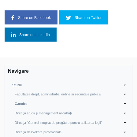
Share on Facebook
Share on Twitter
Share on LinkedIn
Navigare
Studii
Facultatea drept, administrație, ordine și securitate publică
Catedre
Direcţia studii şi management al calităţii
Direcţia “Centrul integrat de pregătire pentru aplicarea legii”
Direcţia dezvoltare profesională