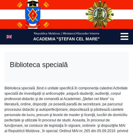
Skip
to
content
Republica Moldova | Ministerul Afacerilor Interne
ACADEMIA "ŞTEFAN CEL MARE"
Biblioteca specială
Biblioteca specială ,fiind o unitate specifică în componența catedrei Activitate
specială de investigații și anticorupție ,asigură studenţii, audienţii, corpul
profesoral-didactic şi de comandă al Academiei „Ştefan cel Mare” cu
literatură, ordine, dispoziţii ,ce posedă parafă de secretizare, pe parcursul
procesului didactic şi autoperfecţionare, depozitează şi păstrează caietele
personale de lucru, precum şi tezele de master şi licenţă, lucrări de domiciliu
perfectate şi utilizate în procesul de studii. Aceasta, în procesul de
funcţionare, se conduce de legislaţia în vigoare, ordinele şi dispoziţiile MAI
al Republicii Moldova , în special: Ordinul MAI nr. 265 din 05.09.2016 privind