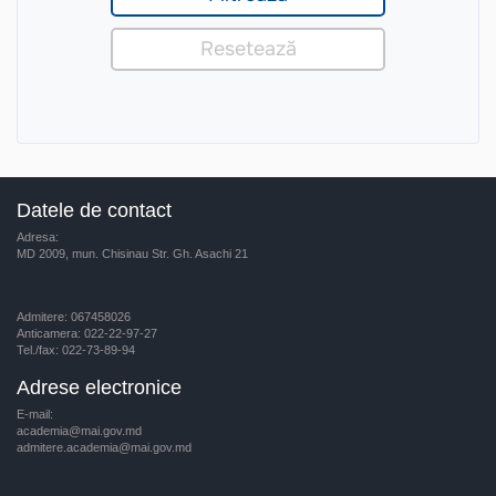
Datele de contact
Adresa:
MD 2009, mun. Chisinau Str. Gh. Asachi 21
Admitere: 067458026
Anticamera: 022-22-97-27
Tel./fax: 022-73-89-94
Adrese electronice
E-mail:
academia@mai.gov.md
admitere.academia@mai.gov.md