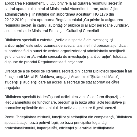
aprobarea Regulamentului „Cu privire la asigurarea regimului secret în
cadrul aparatului central al Ministerului Afacerilor Interne, autorităţilor
administrative şi instituţiilor din subordinea acestuia”, HG 1176 din
22.12.2010 pentru aprobarea Regulamentului „Cu privire la asigurarea
regimului secret în cadrul autorităţilor publice şi al altor persoane Juridice”,
actele emise de Ministerul Educaţiei, Culturii şi Cercetării.
Biblioteca specială a catedrei „Activitate specială de investigaţii şi
anticorupţie” este subdiviziunea de specialitate, nefiind persoană juridică ,
subordonată din punct de vedere organizatoric şi administrativ nemijlocit
şefului catedrei „Activitate specială de investigaţii şi anticorupţie”, totodată
dispune de propriul Regulament de funcţionare.
Dreptul de a se folosi de literatura secretă din cadrul Bibliotecii speciale îl au
funcţionarii MAI al R: Moldova, angajaţii Academiei “Ştefan cel Mare”,
studenţii şi audienţii care au acces la secretul de stat acordat de către
angajator .
Biblioteca specială îşi desfăşoară activitatea zilnică conform dispoziţiilor
Regulamentului de funcţionare, precum şi în baza altor acte legislative şi
normative aplicabile domeniului de activitate pe care îl gestionează.
Pentru îndeplinirea misiunii, funcţiilor şi atribuţiilor din competenţă, Biblioteca
specială acţionează potrivit legii, pe baza principiilor legalităţii,
profesionalismului, imparţialităţi, eficienţei şi ierarhiei instituţionale.