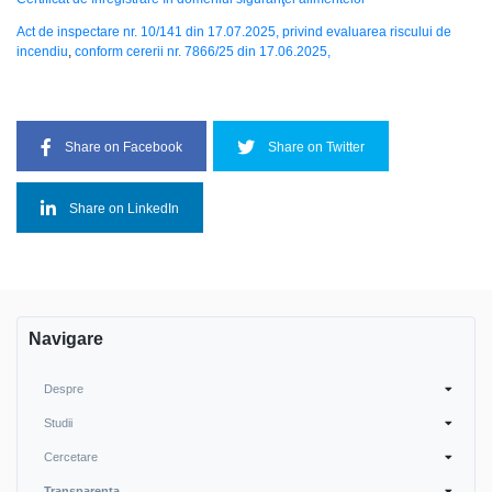
Act de inspectare nr. 10/141 din 17.07.2025,
privind evaluarea riscului de
incendiu
,
conform cererii nr. 7866/25 din 17.06.2025,
Share on Facebook
Share on Twitter
Share on LinkedIn
Navigare
Despre
Studii
Cercetare
Transparența