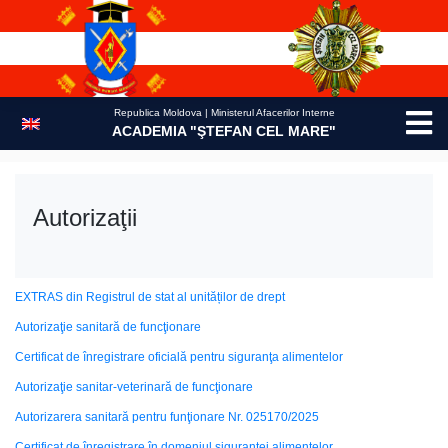
Skip
to
content
Republica Moldova | Ministerul Afacerilor Interne
ACADEMIA "ŞTEFAN CEL MARE"
Autorizaţii
EXTRAS din Registrul de stat al unităților de drept
Autorizaţie sanitară de funcţionare
Certificat de înregistrare oficială pentru siguranţa alimentelor
Autorizaţie sanitar-veterinară de funcţionare
Autorizarera sanitară pentru funţionare Nr. 025170/2025
Certificat de înregistrare în domeniul siguranţei alimentelor