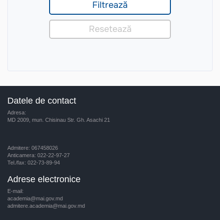
Datele de contact
Adresa:
MD 2009, mun. Chisinau Str. Gh. Asachi 21
Admitere: 067458026
Anticamera: 022-22-97-27
Tel./fax: 022-73-89-94
Adrese electronice
E-mail:
academia@mai.gov.md
admitere.academia@mai.gov.md