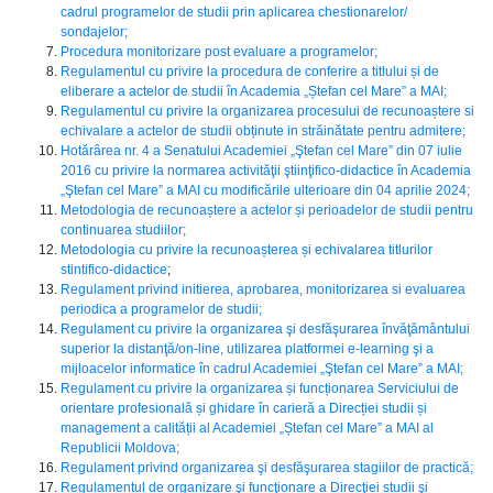
cadrul programelor de studii prin aplicarea chestionarelor/
sondajelor;
Procedura monitorizare post evaluare a programelor;
Regulamentul cu privire la procedura de conferire a titlului și de
eliberare a actelor de studii în Academia „Ștefan cel Mare” a MAI;
Regulamentul cu privire la organizarea procesului de recunoaștere si
echivalare a actelor de studii obținute in străinătate pentru admitere;
Hotărârea nr. 4 a Senatului Academiei „Ştefan cel Mare” din 07 iulie
2016 cu privire la normarea activităţii ştiinţifico-didactice în Academia
„Ştefan cel Mare” a MAI cu modificările ulterioare din 04 aprilie 2024;
Metodologia de recunoaștere a actelor și perioadelor de studii pentru
continuarea studiilor;
Metodologia cu privire la recunoașterea și echivalarea titlurilor
stintifico-didactice
;
Regulament privind initierea, aprobarea, monitorizarea si evaluarea
periodica a programelor de studii;
Regulament cu privire la organizarea şi desfăşurarea învăţământului
superior la distanţă/on-line, utilizarea platformei e-learning şi a
mijloacelor informatice în cadrul Academiei „Ştefan cel Mare” a MAI;
Regulament cu privire la organizarea și funcționarea Serviciului de
orientare profesională și ghidare în carieră a Direcției studii și
management a calității al Academiei „Ștefan cel Mare” a MAI al
Republicii Moldova;
Regulament privind organizarea şi desfăşurarea stagiilor de practică;
Regulamentul de organizare şi funcţionare a Direcţiei studii şi