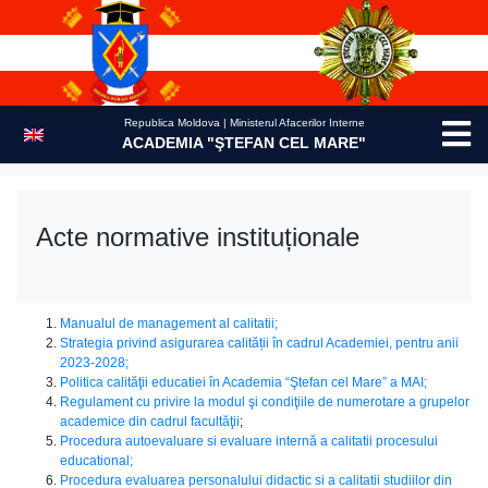
Skip
to
content
Republica Moldova | Ministerul Afacerilor Interne
ACADEMIA "ŞTEFAN CEL MARE"
Acte normative instituționale
Manualul de management al calitatii;
Strategia privind asigurarea calității în cadrul Academiei, pentru anii
2023-2028;
Politica calităţii educatiei în Academia “Ştefan cel Mare” a MAI;
Regulament cu privire la modul şi condiţiile de numerotare a grupelor
academice din cadrul facultăţii
;
Procedura autoevaluare si evaluare internă a calitatii procesului
educational;
Procedura evaluarea personalului didactic si a calitatii studiilor din