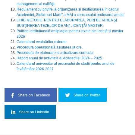
management al calităţii;
Regulament сu privire la organizarea și desfășurarea în cadrul
Academiei,,Ștefan cel Mare” а MAI а соnсursului profesorul аnului.
GHID METODIC PENTRU ELABORAREA, PERFECTAREA ŞI
SUSŢINEREA TEZELOR DE AN/ LICENŢĂ/ MASTER.
Politica instituțională antiplagiat pentru tezele de licență și master
2026
Calendarul evaluărilor externe
Procedura operațională asistarea la ore.
Procedura de elaborare si actualizare curricula
Raport anual de activitate al Academiei 2024 – 2025
Calendarul universitar al procesului de studii pentru anul de
învățământ 2026-2027
Share on Facebook
Share on Twitter
Share on LinkedIn