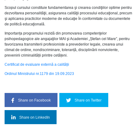
Scopul cursului constituie fundamentarea şi crearea condiţiilor optime pentru
dezvoltarea personalităţii, asigurarea calităţii procesului educaţional, precum
şi aplicarea practicilor moderne de educaţie în conformitate cu documentele
de politică educaţională.
Importanța programului rezidă din promovarea competenţelor
psihopedagogice ale angajaţilor MAI şi Academiei „Ștefan cel Mare”, pentru
favorizarea transmiterii profesioniste a prevederilor legale, crearea unui
climat de ordine, nondiscriminare, toleranță, disciplinării nonviolente,
prevenirii criminalității printre cetățeni.
Certificat de evaluare externă a calității
Ordinul Ministrului nr.1179 din 19.09.2023
Share on Facebook
Share on Twitter
Share on LinkedIn