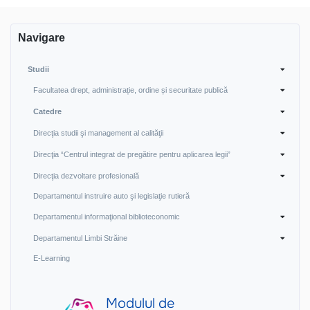
Navigare
Studii
Facultatea drept, administrație, ordine și securitate publică
Catedre
Direcţia studii şi management al calităţii
Direcţia “Centrul integrat de pregătire pentru aplicarea legii”
Direcţia dezvoltare profesională
Departamentul instruire auto şi legislaţie rutieră
Departamentul informaţional biblioteconomic
Departamentul Limbi Străine
E-Learning