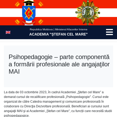
Skip
to
content
Republica Moldova | Ministerul Afacerilor Interne
ACADEMIA "ŞTEFAN CEL MARE"
Psihopedagogie – parte componentă
a formării profesionale ale angajaţilor
MAI
La data de 03 octombrie 2023, în cadrul Academiei „Ştefan cel Mare” a
demarat cursul de recalificare profesională „Psihopedagogie”. Cursul este
organizat de către Catedra management şi comunicare profesională în
colaborare cu Direcţia Dezvoltare profesională. Beneficiari ai cursului sunt
angajaţii MAI şi ai Academiei „Ștefan cel Mare”, cu funcții care necesită studii
psihopedagogice.