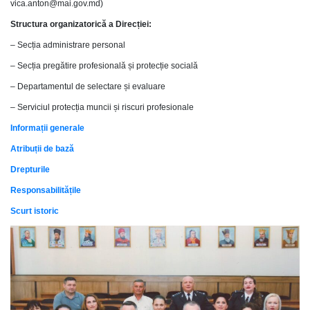
vica.anton@mai.gov.md)
Structura organizatorică a Direcției:
– Secția administrare personal
– Secția pregătire profesională și protecție socială
– Departamentul de selectare și evaluare
– Serviciul protecția muncii și riscuri profesionale
Informații generale
Atribuții de bază
Drepturile
Responsabilitățile
Scurt istoric