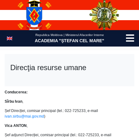
Skip
to
content
Republica Moldova | Ministerul Afacerilor Interne
ACADEMIA "ŞTEFAN CEL MARE"
Direcţia resurse umane
Conducerea:
Sîrbu Ivan
,
Șef Direcției, comisar principal (tel.: 022-725233, e-mail
ivan.sirbu@mai.gov.md
)
Vica ANTON
,
Șef adjunct Direcției, comisar principal (tel.: 022-725233, e-mail