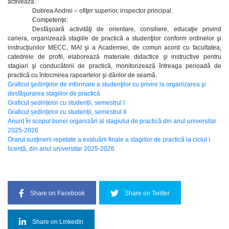
activează:
Dobrea Andrei – ofiţer superior, inspector principal.
Competenţe:
Desfăşoară activităţi de orientare, consiliere, educaţie privind
cariera, organizează stagiile de practică a studenţilor conform ordinelor şi
instrucţiunilor MECC, MAI şi a Academiei, de comun acord cu facultatea,
catedrele de profil, elaborează materiale didactice şi instructive pentru
stagiari şi conducătorii de practică, monitorizează întreaga perioadă de
practică cu întocmirea rapoartelor şi dărilor de seamă.
Graficul şedinţelor de informare a studenţilor cu privire la organizarea şi
desfăşurarea stagiilor de practică
Graficul ședințelor cu studenții, semestrul I
Graficul ședințelor cu studenții, semestrul II
Anunț în scopul bunei organizări al stagiului de practică din anul universitar
2025-2026
Orarul susținerii repetate a evaluării finale a stagiilor de practică la ciclul I
licență, din anul universitar 2025-2026
Share on Facebook
Share on Twitter
Share on LinkedIn