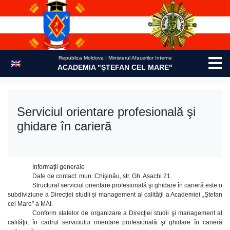
Skip
to
content
Republica Moldova | Ministerul Afacerilor Interne
ACADEMIA "ŞTEFAN CEL MARE"
Serviciul orientare profesională şi
ghidare în carieră
Informaţii generale
Date de contact: mun. Chişinău, str. Gh. Asachi 21
Structural serviciul orientare profesională şi ghidare în carieră este o
subdiviziune a Direcției studii și management al calității a Academiei „Ștefan
cel Mare” a MAI.
Conform statelor de organizare a Direcţiei studii şi management al
calităţii, în cadrul serviciului orientare profesională şi ghidare în carieră