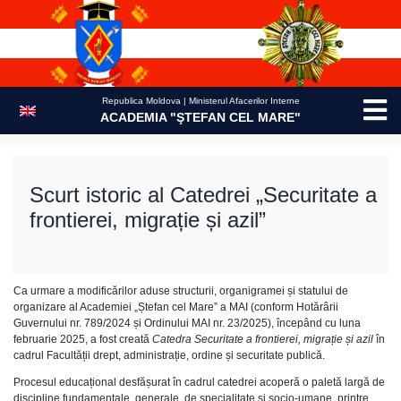
Skip
to
content
Republica Moldova | Ministerul Afacerilor Interne
ACADEMIA "ŞTEFAN CEL MARE"
Scurt istoric al Catedrei „Securitate a
frontierei, migrație și azil”
Ca urmare a modificărilor aduse structurii, organigramei și statului de
organizare al Academiei „Ștefan cel Mare” a MAI (conform Hotărârii
Guvernului nr. 789/2024 și Ordinului MAI nr. 23/2025), începând cu luna
februarie 2025, a fost creată
Catedra
Securitate a frontierei, migrație și azil
în
cadrul Facultății drept, administrație, ordine și securitate publică.
Procesul educațional desfășurat în cadrul catedrei acoperă o paletă largă de
discipline fundamentale, generale, de specialitate și socio-umane, printre