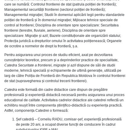
care se numără: Controlul frontierei de stat (patrula poliției de frontieră);
Managementul securității frontierei (sectorul poliției de frontieră);
Managementul migrației; Studii în domeniul aplicării legii pentru standardele
poliției de frontieră și în domeniul migrației; Mijloace tehnice speciale de
control al frontierei; Disciplina de orientare spre specializare: Securitatea
frontierei (terestre, fluviale, aeriene), Disciplina de orientare spre
specializare: Migrație și azil; Bazele constituționale ale organizării statului;
Protecția juridică a drepturilor omului în activitatea polițienească; Organele
de ocrotire a normelor de drept la frontieră, ș.a.
Pentru asigurarea unui proces de studiu eficient, axat pe dezvoltarea
cunoștințelor teoretice, precum și a deprinderilor practice de specialitate,
Catedra
Securitate a frontierei, migrație și azil
dispune de săli de studii
moderne, tehnică specială și echipamente de ultimă generație, utilizată pe
larg de către Poliția de Frontieră din Republica Moldova în controlul frontierei
de stat (supravegherea și controlul trecerii frontierei).
Catedra
este formată din cadre didactice care dispun de pregătire
profesională și experiență didactică necesară pentru asigurarea unui proces
educațional de calitate. Activitatea cadrelor didactice ale catedrei reflectă un
echilibru reușit între componenta științifico-didactică cu experiența practică.
Astfel, componența Catedrei o formează:
Șef catedră – Corneliu RADU, comisar-șef, experiență profesională
de peste 20 ani, a ocupat diverse funcții de conducere în cadrul
subdiviziunilor IGPF a MAI;