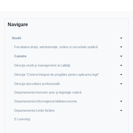
Navigare
Studii
Facultatea drept, administrație, ordine și securitate publică
Catedre
Direcţia studii şi management al calităţii
Direcţia “Centrul integrat de pregătire pentru aplicarea legii”
Direcţia dezvoltare profesională
Departamentul instruire auto şi legislaţie rutieră
Departamentul informaţional biblioteconomic
Departamentul Limbi Străine
E-Learning