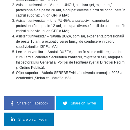
Asistent universitar – Valeriu LUNGU, comisar-șef, experiență
profesională de peste 20 ani, a ocupat diverse funcții de conducere în
cadrul subdiviziunilor IGPF a MAI;
Asistent universitar – Iurie PUNGA, angajat civil, experiență
profesională de peste 12 ani, a ocupat diverse funcții de conducere în
cadrul subdiviziunilor IGPF a MAI;
Asistent universitar – Natalia BUZA, comisar, experiență profesională
de peste 15 ani, a ocupat diverse funcții de conducere în cadrul
subdiviziunilor IGPF a MAI;
Lector universitar – Anatoli BUZEV, doctor în științe militare, membru
cumulard al catedrei Securitatea frontierei, migrație și azil, angajat al
Inspectoratului General al Poliției de Frontieră (Șef al Direcției Regim
și Ordine Publică).
Ofițer superior – Valeria SEREBREAN, absolventa promoției 2025 a
Academiei „Ștefan cel Mare” a MAI.
Share on Facebook
Share on Twitter
Share on LinkedIn