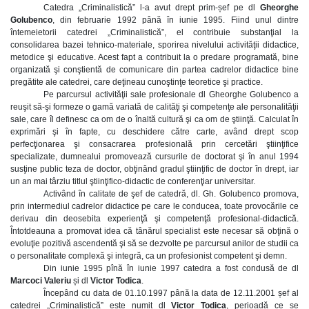
Catedra „Criminalistică” l-a avut drept prim-șef pe dl
Gheorghe
Golubenco
, din februarie 1992 până în iunie 1995. Fiind unul dintre
întemeietorii catedrei „Criminalistică”, el contribuie substanţial la
consolidarea bazei tehnico-materiale, sporirea nivelului activităţii didactice,
metodice şi educative. Acest fapt a contribuit la o predare programată, bine
organizată şi conştientă de comunicare din partea cadrelor didactice bine
pregătite ale catedrei, care deţineau cunoştinţe teoretice şi practice.
Pe parcursul activităţii sale profesionale dl Gheorghe Golubenco a
reuşit să-şi formeze o gamă variată de calităţi şi competenţe ale personalităţii
sale, care îl definesc ca om de o înaltă cultură şi ca om de ştiinţă. Calculat în
exprimări şi în fapte, cu deschidere către carte, având drept scop
perfecţionarea şi consacrarea profesională prin cercetări ştiinţifice
specializate, dumnealui promovează cursurile de doctorat şi în anul 1994
susţine public teza de doctor, obţinând gradul ştiinţific de doctor în drept, iar
un an mai târziu titlul ştiinţifico-didactic de conferenţiar universitar.
Activând în calitate de şef de catedră, dl. Gh. Golubenco promova,
prin intermediul cadrelor didactice pe care le conducea, toate provocările ce
derivau din deosebita experienţă şi competenţă profesional-didactică.
Întotdeauna a promovat idea că tânărul specialist este necesar să obţină o
evoluţie pozitivă ascendentă şi să se dezvolte pe parcursul anilor de studii ca
o personalitate complexă şi integră, ca un profesionist competent şi demn.
Din iunie 1995 pînă în iunie 1997 catedra a fost condusă de dl
Marcoci Valeriu
și dl
Victor Todica
.
Începând cu data de 01.10.1997 până la data de 12.11.2001 șef al
catedrei „Criminalistică” este numit dl
Victor Todica
, perioadă ce se