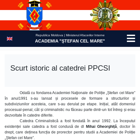
Skip
to
content
Republica Moldova | Ministerul Afacerilor Interne
ACADEMIA "ŞTEFAN CEL MARE"
Scurt istoric al catedrei PPCSI
Odată cu fondarea Academiei Naţionale de Poliție „Ștefan cel Mare”
în anul1991 s-au lansat și procesele de formare a structurilor și
subdiviziunilor acesteia, care s-au derulat pe etape. Inițial, atât domeniul
procesual-penal, cât și criminalistic nu făceau parte dintr-un tot întreg și erau
dezvoltate în catedre diferite.
Catedra Criminalistică a fost fondată în anul 1992. La începutul
existenței sale catedra a fost condusă de dl
Mihai Gheorghiță
, doctor în
drept, care deținea funcția de prorector pentru studii a Academiei de Poliție
„Ștefan cel Mare”.