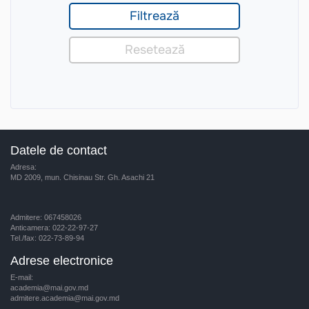
Datele de contact
Adresa:
MD 2009, mun. Chisinau Str. Gh. Asachi 21
Admitere: 067458026
Anticamera: 022-22-97-27
Tel./fax: 022-73-89-94
Adrese electronice
E-mail:
academia@mai.gov.md
admitere.academia@mai.gov.md