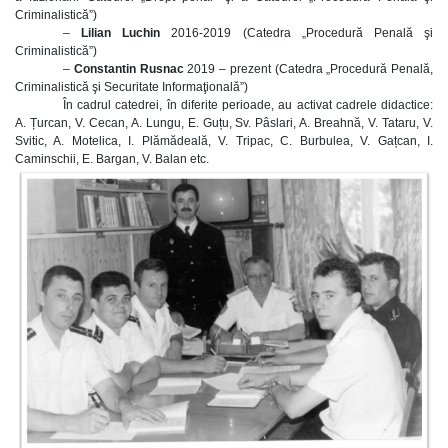
Criminalistică”)
–
Lilian Luchin
2016-2019 (Catedra „Procedură Penală şi
Criminalistică”)
–
Constantin Rusnac
2019 – prezent (Catedra „Procedură Penală,
Criminalistică şi Securitate Informaţională”)
În cadrul catedrei, în diferite perioade, au activat cadrele didactice:
A. Țurcan, V. Cecan, A. Lungu, E. Guțu, Sv. Pâslari, A. Breahnă, V. Tataru, V.
Svitic, A. Motelica, I. Plămădeală, V. Tripac, C. Burbulea, V. Gațcan, I.
Caminschii, E. Bargan, V. Balan etc.