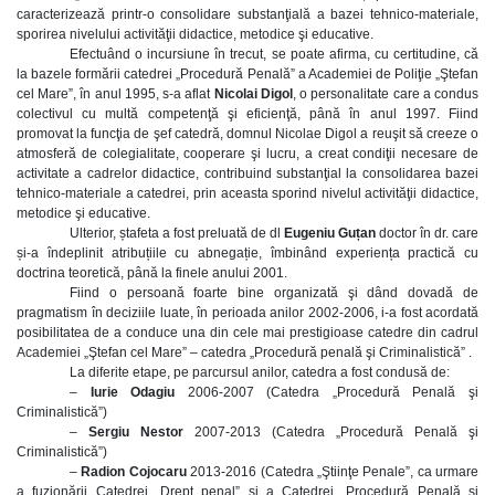
caracterizează printr-o consolidare substanţială a bazei tehnico-materiale,
sporirea nivelului activităţii didactice, metodice şi educative.
Efectuând o incursiune în trecut, se poate afirma, cu certitudine, că
la bazele formării catedrei „Procedură Penală” a Academiei de Poliţie „Ştefan
cel Mare”, în anul 1995, s-a aflat
Nicolai Digol
, o personalitate care a condus
colectivul cu multă competenţă şi eficienţă, până în anul 1997. Fiind
promovat la funcţia de şef catedră, domnul Nicolae Digol a reuşit să creeze o
atmosferă de colegialitate, cooperare şi lucru, a creat condiţii necesare de
activitate a cadrelor didactice, contribuind substanţial la consolidarea bazei
tehnico-materiale a catedrei, prin aceasta sporind nivelul activităţii didactice,
metodice şi educative.
Ulterior, ștafeta a fost preluată de dl
Eugeniu Guțan
doctor în dr. care
și-a îndeplinit atribuțiile cu abnegație, îmbinând experiența practică cu
doctrina teoretică, până la finele anului 2001.
Fiind o persoană foarte bine organizată şi dând dovadă de
pragmatism în deciziile luate, în perioada anilor 2002-2006, i-a fost acordată
posibilitatea de a conduce una din cele mai prestigioase catedre din cadrul
Academiei „Ştefan cel Mare” – catedra „Procedură penală şi Criminalistică” .
La diferite etape, pe parcursul anilor, catedra a fost condusă de:
–
Iurie Odagiu
2006-2007 (Catedra „Procedură Penală şi
Criminalistică”)
–
Sergiu Nestor
2007-2013 (Catedra „Procedură Penală şi
Criminalistică”)
–
Radion Cojocaru
2013-2016 (Catedra „Ştiinţe Penale”, ca urmare
a fuzionării Catedrei „Drept penal” şi a Catedrei „Procedură Penală şi