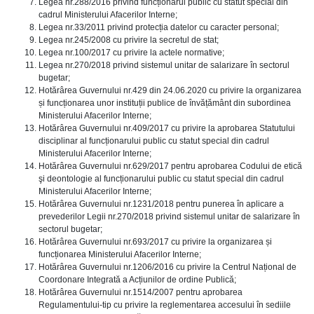
Legea nr.288/2016 privind funcționarul public cu statut special din
cadrul Ministerului Afacerilor Interne;
Legea nr.33/2011 privind protecția datelor cu caracter personal;
Legea nr.245/2008 cu privire la secretul de stat;
Legea nr.100/2017 cu privire la actele normative;
Legea nr.270/2018 privind sistemul unitar de salarizare în sectorul
bugetar;
Hotărârea Guvernului nr.429 din 24.06.2020 cu privire la organizarea
și funcționarea unor instituții publice de învățământ din subordinea
Ministerului Afacerilor Interne;
Hotărârea Guvernului nr.409/2017 cu privire la aprobarea Statutului
disciplinar al funcționarului public cu statut special din cadrul
Ministerului Afacerilor Interne;
Hotărârea Guvernului nr.629/2017 pentru aprobarea Codului de etică
şi deontologie al funcționarului public cu statut special din cadrul
Ministerului Afacerilor Interne;
Hotărârea Guvernului nr.1231/2018 pentru punerea în aplicare a
prevederilor Legii nr.270/2018 privind sistemul unitar de salarizare în
sectorul bugetar;
Hotărârea Guvernului nr.693/2017 cu privire la organizarea și
funcționarea Ministerului Afacerilor Interne;
Hotărârea Guvernului nr.1206/2016 cu privire la Centrul Național de
Coordonare Integrată a Acțiunilor de ordine Publică;
Hotărârea Guvernului nr.1514/2007 pentru aprobarea
Regulamentului-tip cu privire la reglementarea accesului în sediile