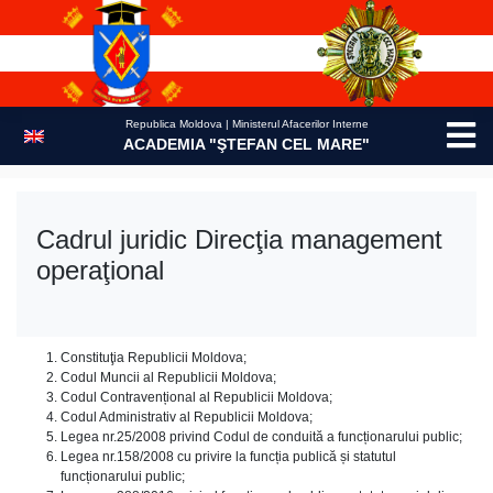
Skip
to
content
Republica Moldova | Ministerul Afacerilor Interne
ACADEMIA "ŞTEFAN CEL MARE"
Cadrul juridic Direcţia management
operaţional
Constituţia Republicii Moldova;
Codul Muncii al Republicii Moldova;
Codul Contravențional al Republicii Moldova;
Codul Administrativ al Republicii Moldova;
Legea nr.25/2008 privind Codul de conduită a funcționarului public;
Legea nr.158/2008 cu privire la funcția publică și statutul
funcționarului public;