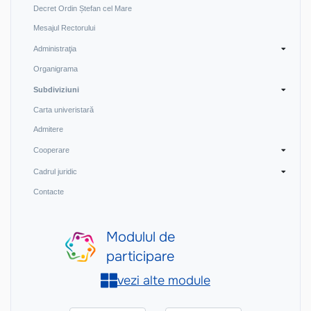
Decret Ordin Ștefan cel Mare
Mesajul Rectorului
Administraţia
Organigrama
Subdiviziuni
Carta univeristară
Admitere
Cooperare
Cadrul juridic
Contacte