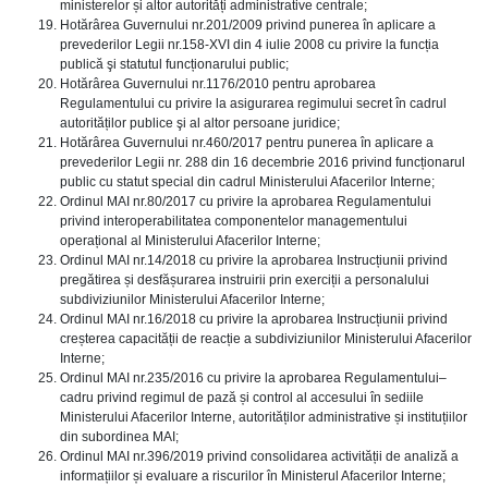
ministerelor și altor autorități administrative centrale;
Hotărârea Guvernului nr.201/2009 privind punerea în aplicare a
prevederilor Legii nr.158-XVI din 4 iulie 2008 cu privire la funcția
publică şi statutul funcționarului public;
Hotărârea Guvernului nr.1176/2010 pentru aprobarea
Regulamentului cu privire la asigurarea regimului secret în cadrul
autorităților publice şi al altor persoane juridice;
Hotărârea Guvernului nr.460/2017 pentru punerea în aplicare a
prevederilor Legii nr. 288 din 16 decembrie 2016 privind funcționarul
public cu statut special din cadrul Ministerului Afacerilor Interne;
Ordinul MAI nr.80/2017 cu privire la aprobarea Regulamentului
privind interoperabilitatea componentelor managementului
operațional al Ministerului Afacerilor Interne;
Ordinul MAI nr.14/2018 cu privire la aprobarea Instrucțiunii privind
pregătirea și desfășurarea instruirii prin exerciții a personalului
subdiviziunilor Ministerului Afacerilor Interne;
Ordinul MAI nr.16/2018 cu privire la aprobarea Instrucțiunii privind
creșterea capacității de reacție a subdiviziunilor Ministerului Afacerilor
Interne;
Ordinul MAI nr.235/2016 cu privire la aprobarea Regulamentului–
cadru privind regimul de pază și control al accesului în sediile
Ministerului Afacerilor Interne, autorităților administrative și instituțiilor
din subordinea MAI;
Ordinul MAI nr.396/2019 privind consolidarea activității de analiză a
informațiilor și evaluare a riscurilor în Ministerul Afacerilor Interne;