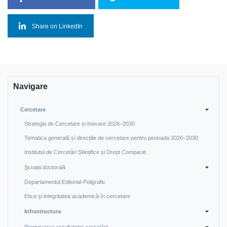
Share on LinkedIn
Navigare
Cercetare
Strategia de Cercetare și Inovare 2026–2030
Tematica generală și direcțiile de cercetare pentru perioada 2026–2030
Institutul de Cercetări Științifice și Drept Comparat
Şcoala doctorală
Departamentul Editorial-Poligrafic
Etica și integritatea academică în cercetare
Infrastructura
Promovarea rezultatelor cercetării