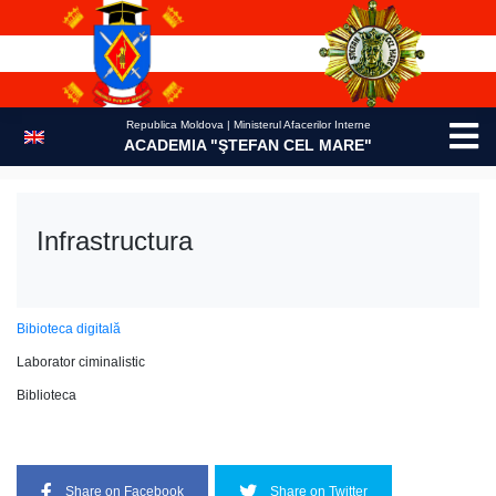
Skip
to
content
Republica Moldova | Ministerul Afacerilor Interne
ACADEMIA "ŞTEFAN CEL MARE"
Infrastructura
Bibioteca digitală
Laborator ciminalistic
Biblioteca
Share on Facebook
Share on Twitter