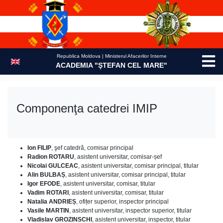
Skip
to
content
Republica Moldova | Ministerul Afacerilor Interne
ACADEMIA "ŞTEFAN CEL MARE"
Componenţa catedrei IMIP
Ion FILIP
, şef catedră, comisar principal
Radion ROTARU
, asistent universitar, comisar-șef
Nicolai GULCEAC
, asistent universitar, comisar principal, titular
Alin BULBAȘ
, asistent universitar, comisar principal, titular
Igor EFODE
, asistent universitar, comisar, titular
Vadim ROTARI
, asistent universitar, comisar, titular
Natalia ANDRIEȘ
, ofițer superior, inspector principal
Vasile MARTIN
, asistent universitar, inspector superior, titular
Vladislav GROZINSCHI
, asistent universitar, inspector, titular