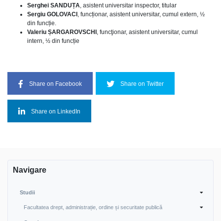
Serghei SANDUȚA
, asistent universitar inspector, titular
Sergiu GOLOVACI
, funcționar, asistent universitar, cumul extern, ½
din funcție.
Valeriu ȘARGAROVSCHI
, funcţionar, asistent universitar, cumul
intern, ½ din funcție
Share on Facebook
Share on Twitter
Share on LinkedIn
Navigare
Studii
Facultatea drept, administrație, ordine și securitate publică