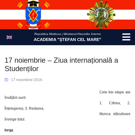
Skip
to
content
Republica Moldova | Ministerul Afacerilor Interne
ACADEMIA "ŞTEFAN CEL MARE"
17 noiembrie – Ziua internațională a
Studenților
17 noiembrie 2016
Cele trei etape ale
învățării sunt:
1. Citirea; 2.
Înțelegerea; 3. Redarea.
Munca stăruitoare
învinge totul.
Iorga