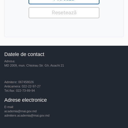
Datele de contact
Adresa:
MD 2009, mun. Chisinau Str. Gh. Asachi 21
Admitere: 067458026
Anticamera: 022-22-97-27
Tel./fax: 022-73-89-94
Adrese electronice
E-mail:
academia@mai.gov.md
admitere.academia@mai.gov.md