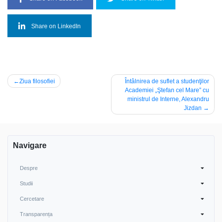
Share on LinkedIn
Navigare
Ziua filosofiei
Întâlnirea de suflet a studenţilor
Academiei „Ştefan cel Mare” cu
în
ministrul de Interne, Alexandru
articole
Jizdan
Navigare
Despre
Studii
Cercetare
Transparența