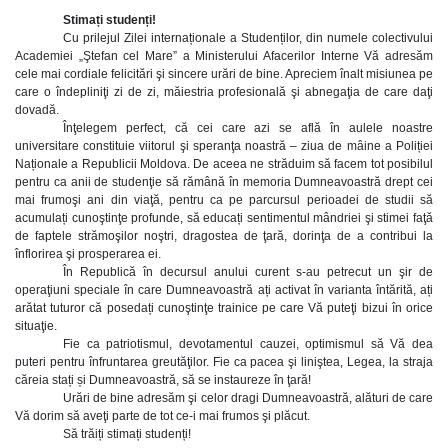
Stimați studenți!
Cu prilejul Zilei internaționale a Studenților, din numele colectivului
Academiei „Ştefan cel Mare” a Ministerului Afacerilor Interne Vă adresăm
cele mai cordiale felicitări şi sincere urări de bine. Apreciem înalt misiunea pe
care o îndepliniţi zi de zi, măiestria profesională şi abnegaţia de care daţi
dovadă.
Înţelegem perfect, că cei care azi se află în aulele noastre
universitare constituie viitorul şi speranţa noastră – ziua de mâine a Poliției
Naționale a Republicii Moldova. De aceea ne străduim să facem tot posibilul
pentru ca anii de studenţie să rămână în memoria Dumneavoastră drept cei
mai frumoşi ani din viaţă, pentru ca pe parcursul perioadei de studii să
acumulați cunoştinţe profunde, să educați sentimentul mândriei şi stimei faţă
de faptele strămoşilor noştri, dragostea de ţară, dorinţa de a contribui la
înflorirea şi prosperarea ei.
În Republică în decursul anului curent s-au petrecut un şir de
operaţiuni speciale în care Dumneavoastră ați activat în varianta întărită, ați
arătat tuturor că posedați cunoştinţe trainice pe care Vă puteţi bizui în orice
situaţie.
Fie ca patriotismul, devotamentul cauzei, optimismul să Vă dea
puteri pentru înfruntarea greutăţilor. Fie ca pacea şi liniştea, Legea, la straja
căreia stați și Dumneavoastră, să se instaureze în ţară!
Urări de bine adresăm şi celor dragi Dumneavoastră, alături de care
Vă dorim să aveţi parte de tot ce-i mai frumos şi plăcut.
Să trăiți stimați studenți!