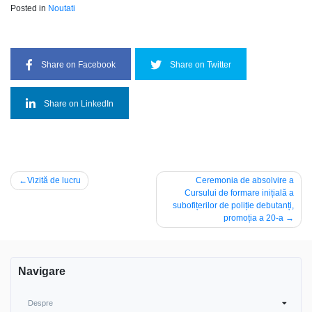
Posted in
Noutati
Share on Facebook
Share on Twitter
Share on LinkedIn
Navigare
Vizită de lucru
Ceremonia de absolvire a
Cursului de formare inițială a
în
subofițerilor de poliție debutanți,
articole
promoția a 20-a
Navigare
Despre