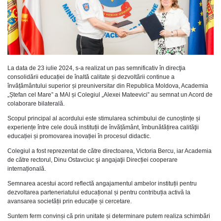
La data de 23 iulie 2024, s-a realizat un pas semnificativ în direcţia
consolidării educației de înaltă calitate și dezvoltării continue a
învățământului superior și preuniversitar din Republica Moldova, Academia
„Ștefan cel Mare” a MAI și Colegiul „Alexei Mateevici” au semnat un Acord de
colaborare bilaterală.
Scopul principal al acordului este stimularea schimbului de cunoștințe și
experiențe între cele două instituții de învățământ, îmbunătățirea calităţii
educației și promovarea inovației în procesul didactic.
Colegiul a fost reprezentat de către directoarea, Victoria Bercu, iar Academia
de către rectorul, Dinu Ostavciuc şi angajaţii Direcției cooperare
internațională.
Semnarea acestui acord reflectă angajamentul ambelor instituții pentru
dezvoltarea parteneriatului educațional și pentru contribuția activă la
avansarea societății prin educație și cercetare.
Suntem ferm convinși că prin unitate și determinare putem realiza schimbări