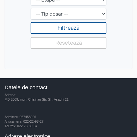
Datele de contact
Adresa:
MD 2009, mun. Chisinau Str. Gh. Asachi 21
Admitere: 067458026
Anticamera: 022-22-97-27
Tel./fax: 022-73-89-94
Adrese electronice