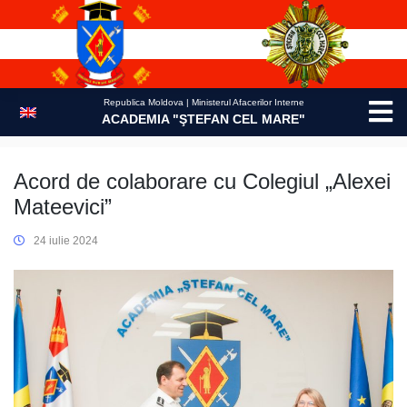
Skip
to
content
Republica Moldova | Ministerul Afacerilor Interne
ACADEMIA "ŞTEFAN CEL MARE"
Acord de colaborare cu Colegiul „Alexei
Mateevici”
24 iulie 2024