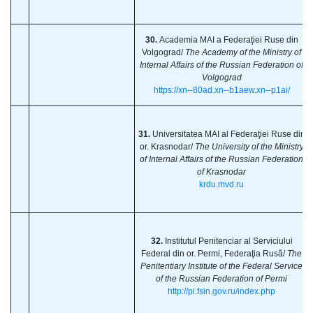
30.
Academia MAI a Federaţiei Ruse din
Volgograd/
The
Academy of the Ministry of
Internal Affairs of the Russian Federation of
Volgograd
https://xn--80ad.xn--b1aew.xn--p1ai/
31.
Universitatea MAI al Federaţiei Ruse din
or. Krasnodar/
The
University of the Ministry
of Internal Affairs of the Russian Federation
of Krasnodar
krdu.mvd.ru
32.
Institutul Penitenciar al Serviciului
Federal din or. Permi, Federaţia Rusă/
The
Penitentiary Institute of the Federal Service
of the Russian Federation of Permi
http://pi.fsin.gov.ru/index.php