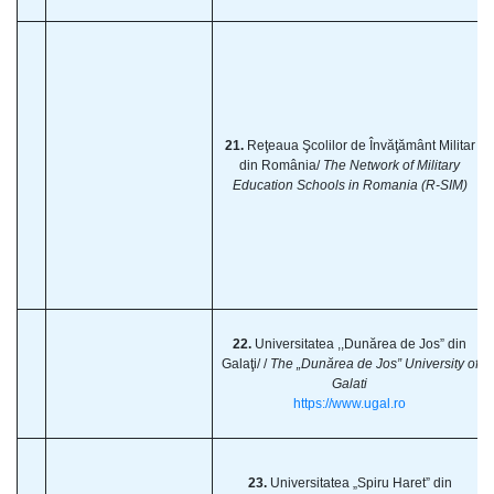
21.
Reţeaua Şcolilor de Învăţământ Militar
din România/
The Network of Military
Education Schools in Romania (R-SIM)
22.
Universitatea ,,Dunărea de Jos” din
Galaţi/ /
The „Dunărea de Jos” University of
Galati
https://www.ugal.ro
23.
Universitatea „Spiru Haret” din