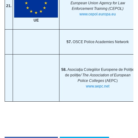
European Union Agency for Law
21.
Enforcement Training (CEPOL)
www.cepol.europa.eu
UE
57.
OSCE Police Academies Network
58.
Asociația Colegiilor Europene de Poliție
de poliție
/ The Association of European
Police Colleges
(AEPC)
www.aepc.net