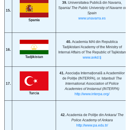
39.
Universitatea Publică din Navarra,
Spania/
The Public University of Navarre of
15.
Spain
www.unavarra.es
Spania
40.
Academia MAI din Republica
Tadjikistan/ Academy of the Ministry of
16.
Internal Affairs of The Republic of Tajikistan
Tadjikistan
www.avkd.tj
41.
Asociația Internațională a Academiilor
de Poliție (INTERPA), or. Istanbul/
The
17.
International Association of Police
Academies of Instansul (INTERPA)
Turcia
http://www.interpa.org/
42.
Academia de Poliţie din Ankara
/ The
Police Academy of Ankara
http://www.pa.edu.tr/