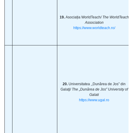
19.
Asociația WorldTeach/
The WorldTeach
Association
https://www.worldteach.ro/
20.
Universitatea ,,Dunărea de Jos” din
Galaţi/
The „Dunărea de Jos” University of
Galati
https://www.ugal.ro