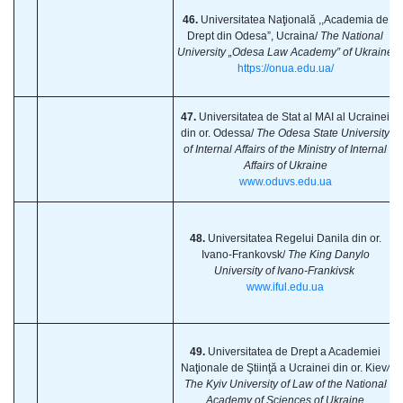
46.
Universitatea Naţională ,,Academia de
Drept din Odesa”, Ucraina/
The National
University „Odesa Law Academy” of Ukraine
https://onua.edu.ua/
47.
Universitatea de Stat al MAI al Ucrainei
din or. Odessa/
The Odesa State University
of Internal Affairs of the Ministry of Internal
Affairs of Ukraine
www.oduvs.edu.ua
48.
Universitatea Regelui Danila din or.
Ivano-Frankovsk/
The King Danylo
University of Ivano-Frankivsk
www.iful.edu.ua
49.
Universitatea de Drept a Academiei
Naţionale de Ştiinţă a Ucrainei din or. Kiev
/
The Kyiv University of Law of the National
Academy of Sciences of Ukraine