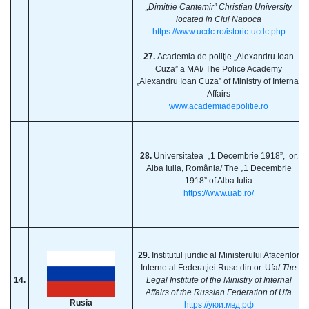
„Dimitrie Cantemir” Christian University
located in Cluj Napoca
https://www.ucdc.ro/istoric-ucdc.php
27.
Academia de poliţie „Alexandru Ioan
Cuza” a MAI/ The Police Academy
„Alexandru Ioan Cuza” of Ministry of Internal
Affairs
www.academiadepolitie.ro
28.
Universitatea „1 Decembrie 1918”, or.
Alba Iulia, România/ The „1 Decembrie
1918” of Alba Iulia
https://www.uab.ro/
29.
Institutul juridic al Ministerului Afacerilor
Interne al Federaţiei Ruse din or. Ufa/
The
14.
Legal Institute of the Ministry of Internal
Affairs of the Russian Federation of Ufa
Rusia
https://уюи.мвд.рф