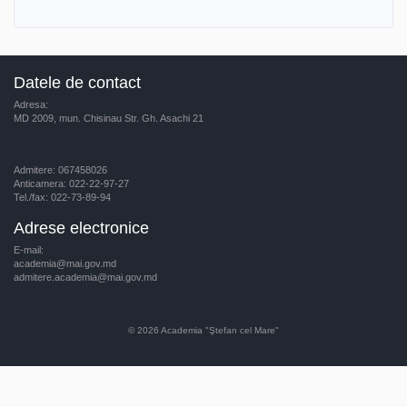
Datele de contact
Adresa:
MD 2009, mun. Chisinau Str. Gh. Asachi 21
Admitere: 067458026
Anticamera: 022-22-97-27
Tel./fax: 022-73-89-94
Adrese electronice
E-mail:
academia@mai.gov.md
admitere.academia@mai.gov.md
© 2026
Academia "Ştefan cel Mare"