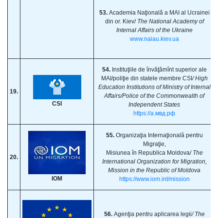
53.
Academia Naţională a MAI al Ucrainei
din or. Kiev/
The National Academy of
Internal Affairs of the Ukraine
www.naiau.kiev.ua
54.
Instituţiile de învăţămînt superior ale
MAI/poliţie din statele membre CSI
/ High
Education Institutions of Ministry of Internal
19.
Affairs/Police of the Commonwealth of
CSI
Independent States
https://a.мвд.рф
55.
Organizaţia Internaţională pentru
Migraţie,
Misiunea în Republica Moldova/
The
20.
International Organization for Migration,
Mission in the Republic of Moldova
IOM
https://www.iom.int/mission
56.
Agenţia pentru aplicarea legii
/ The