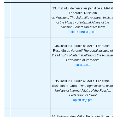
33.
Institutul de cercetări ştiinţifice al MAI al
Federaţiei Ruse din
or. Moscova/
The Scientific research institute
of the Ministry of Internal Affairs of the
Russian Federation of Moscow
https:/внии.
мвд.рф
34.
Institutul Juridic al MAI al Federaţiei
Ruse din or. Voronej/
The Legal Institute of
the Ministry of Internal Affairs of the Russian
Federation of Voronezh
ви.мвд.рф
35.
Institutul Juridic al MAI al Federaţiei
Ruse din or. Oreol/
The Legal Institute of the
Ministry of Internal Affairs of the Russian
Federation of Oreol
орюи.мвд.рф
36.
Universitatea MAI al Federaţiei Ruse din