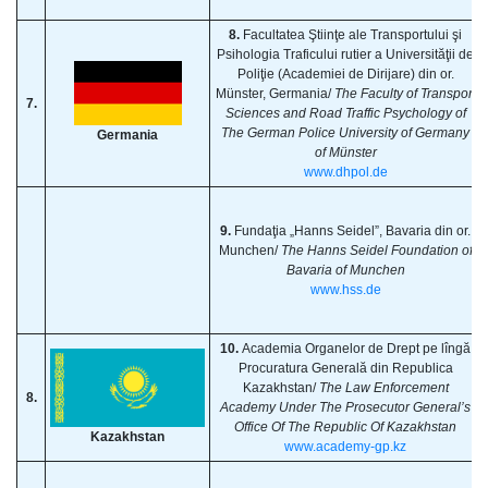
8.
Facultatea Ştiinţe ale Transportului şi
Psihologia Traficului rutier a Universităţii de
Poliţie (Academiei de Dirijare) din or.
Münster, Germania/
The Faculty of Transport
7.
Sciences and Road Traffic Psychology of
The German Police University of Germany
Germania
of Münster
www.dhpol.de
9.
Fundaţia „Hanns Seidel”, Bavaria din or.
Munchen/
The Hanns Seidel Foundation of
Bavaria of Munchen
www.hss.de
10.
Academia Organelor de Drept pe lîngă
Procuratura Generală din Republica
Kazakhstan/
The Law Enforcement
8.
Academy Under The Prosecutor General’s
Office Of The Republic Of Kazakhstan
Kazakhstan
www.academy-gp.kz