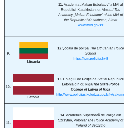
11.
Academia „Makan Esbulatov” a MAI al
Republicii Kazakhstan, or. Almata/
The
Academy „Makan Esbulatov” of the MIA of
the Republic of Kazakhstan, Almat
www.mvd.gov.kz
12.
Şcoala de poliţie/
The Lithuanian Police
9.
School
https://lpm.policija.lrv.lt
Lituania
13.
Colegiul de Poliţie de Stat al Republicii
Letonia din or. Riga/
The State Police
10.
College of Latvia of Riga
http://www.policijas.koledza.gov.lv/lv/sakums
Letonia
14.
Academia Superioară de Poliţie din
Szczytno, Polonia/
The Police Academy of
11.
Poland of Szczytno