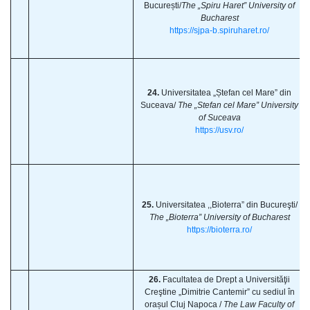
București/
The „Spiru Haret” University of
Bucharest
https://sjpa-b.spiruharet.ro/
24.
Universitatea „Ștefan cel Mare” din
Suceava/
The „Stefan cel Mare” University
of Suceava
https://usv.ro/
25.
Universitatea ,,Bioterra” din Bucureşti/
The „Bioterra” University of Bucharest
https://bioterra.ro/
26.
Facultatea de Drept a Universităţii
Creştine „Dimitrie Cantemir” cu sediul în
orașul Cluj Napoca /
The Law Faculty of