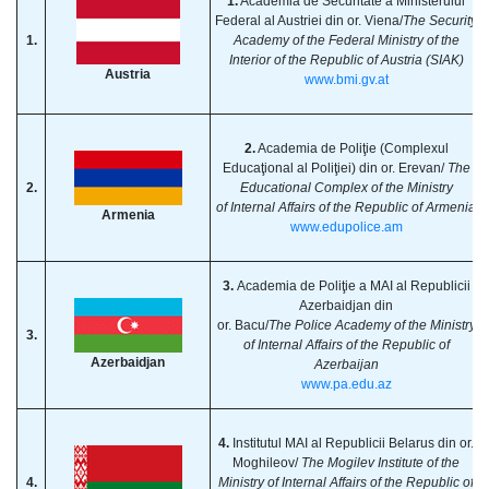
1.
Academia de Securitate a Ministerului
Federal al Austriei din or. Viena/
The Security
1.
Academy of the Federal Ministry of the
Interior of the Republic of Austria (SIAK)
Austria
www.bmi.gv.at
2.
Academia de Poliţie (Complexul
Educaţional al Poliţiei) din or. Erevan/
The
2.
Educational Complex of the Ministry
of Internal Affairs of the Republic of Armenia
Armenia
www.edupolice.am
3.
Academia de Poliţie a MAI al Republicii
Azerbaidjan din
or. Bacu/
The Police Academy of the Ministry
3.
of Internal Affairs of the Republic of
Azerbaidjan
Azerbaijan
www.pa.edu.az
4.
Institutul MAI al Republicii Belarus din or.
Moghileov/
The Mogilev Institute of the
4.
Ministry of Internal Affairs of the Republic of