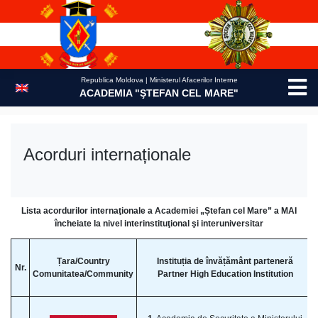
Skip
to
content
Republica Moldova | Ministerul Afacerilor Interne
ACADEMIA "ŞTEFAN CEL MARE"
Acorduri internaționale
Lista acordurilor internaţionale a Academiei „Ștefan cel Mare” a MAI
încheiate la nivel interinstituţional şi interuniversitar
Țara/Country
Instituția de învățământ parteneră
Nr.
Comunitatea/Community
Partner High Education Institution