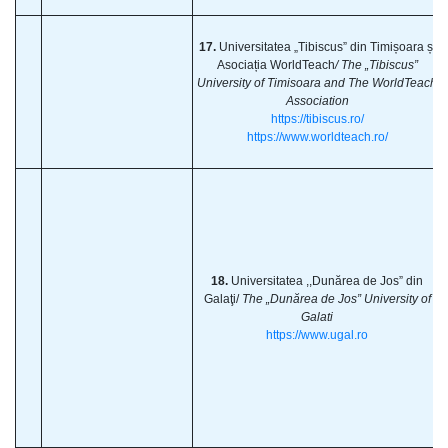
17.
Universitatea „Tibiscus” din Timișoara și
Asociația WorldTeach
/ The „Tibiscus”
University of Timisoara and The WorldTeach
Association
https://tibiscus.ro/
https://www.worldteach.ro/
18.
Universitatea ,,Dunărea de Jos” din
Galaţi/
The „Dunărea de Jos” University of
Galati
https://www.ugal.ro