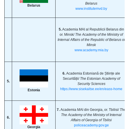
Belarus
Belarus
www.institutemvd.by
5.
Academia MAI al Republicii Belarus din
or. Minsk/
The Academy of the Ministry of
Internal Affairs of the Republic of Belarus of
Minsk
www.academy.mia.by
6.
Academia Estoniană de Științe ale
Securității/
The Estonian Academy of
5.
Security Sciences
https://www.sisekaitse.ee/en/eass-home
Estonia
7.
Academia MAI din Georgia, or. Tbilisi/
The
The Academy of the Ministry of Internal
6.
Affairs of Georgia of Tbilisi
policeacademy.gov.ge
Georgia