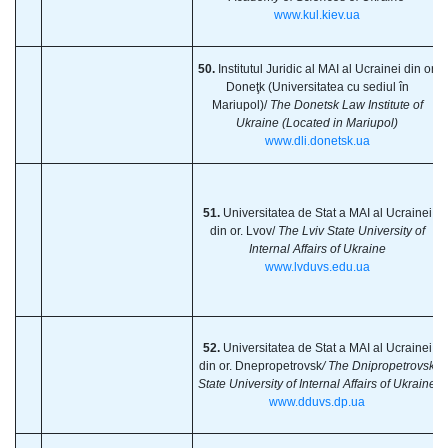
www.kul.kiev.ua
50.
Institutul Juridic al MAI al Ucrainei din or.
Doneţk (Universitatea cu sediul în
Mariupol)/
The Donetsk Law Institute of
Ukraine (Located in Mariupol)
www.dli.donetsk.ua
51.
Universitatea de Stat a MAI al Ucrainei
din or. Lvov/
The Lviv State University of
Internal Affairs of Ukraine
www.lvduvs.edu.ua
52.
Universitatea de Stat a MAI al Ucrainei
din or. Dnepropetrovsk
/ The Dnipropetrovsk
State University of Internal Affairs of Ukraine
www.dduvs.dp.ua