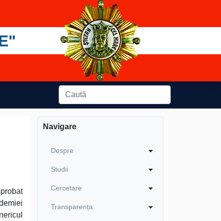
E"
Navigare
Despre
Studii
Cercetare
aprobat
ademiei
Transparența
nericul