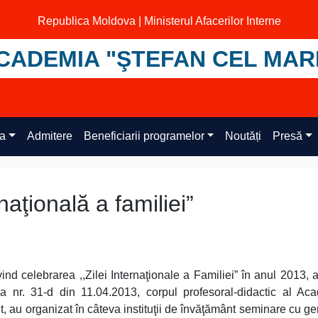
Republica Moldova | Ministerul Afacerilor Interne
CADEMIA "ŞTEFAN CEL MAR
ța
Admitere
Beneficiarii programelor
Noutăți
Presă
rnaţională a familiei”
vind celebrarea ,,Zilei Internaţionale a Familiei” în anul 2013, 
a nr. 31-d din 11.04.2013, corpul profesoral-didactic al Ac
t, au organizat în câteva instituţii de învăţământ seminare cu ge