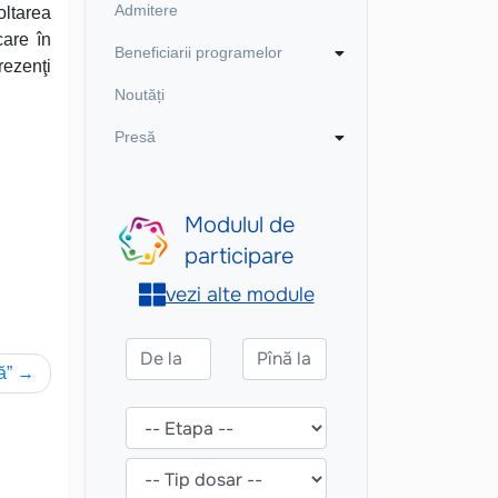
Admitere
oltarea
care în
Beneficiarii programelor
rezenţi
Noutăți
Presă
ă”