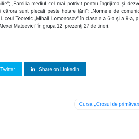
ie”; „Familia-mediul cel mai potrivit pentru îngrijirea şi dezv
nţii cărora sunt plecaţi peste hotare ţării”; „Normele de comuni
 Liceul Teoretic „Mihail Lomonosov” în clasele a 6-a şi a 9-a, p
lexei Mateevici” în grupa 12, prezenţi 27 de tineri.
Twitter
Share on LinkedIn
Cursa ,,Crosul de primăvar