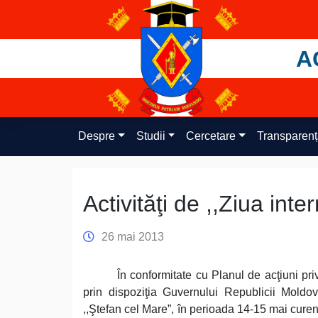
Skip
to
content
A
Despre
Studii
Cercetare
Transparen
Activităţi de ,,Ziua inte
26 mai 2013
În conformitate cu Planul de acţiuni pri
prin dispoziţia Guvernului Republicii Moldov
,,Ştefan cel Mare”, în perioada 14-15 mai curen