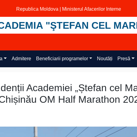
Republica Moldova | Ministerul Afacerilor Interne
CADEMIA "ŞTEFAN CEL MAR
ța
Admitere
Beneficiarii programelor
Noutăți
Presă
udenții Academiei „Ștefan cel M
ei Chișinău OM Half Marathon 20