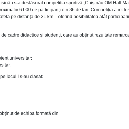
Chișinău s-a desfășurat competiția sportivă „Chișinău OM Half M
ximativ 6 000 de participanți din 36 de țări. Competiția a inclu
eta pe distanța de 21 km – oferind posibilitatea atât participări
de cadre didactice și studenți, care au obținut rezultate remarca
tent universitar;
sitar.
pe locul I s-au clasat:
 obținut de echipa formată din: