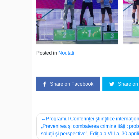
Posted in
Noutati
Share on Facebook
Share on 
Navigare
Programul Conferinţei ştiinţifice internaţio
„Prevenirea şi combaterea criminalităţii: pro
în
soluţii şi perspective”, Ediţia a VIII-a, 30 apri