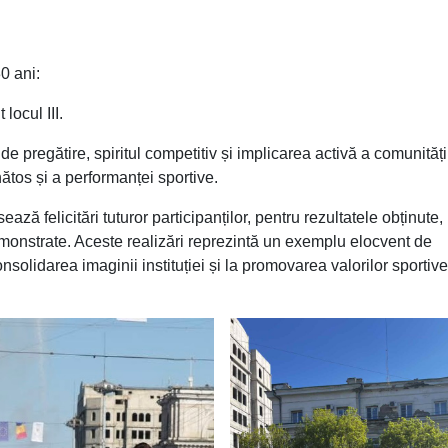
0 ani:
locul III.
pregătire, spiritul competitiv și implicarea activă a comunități
tos și a performanței sportive.
 felicitări tuturor participanților, pentru rezultatele obținute,
emonstrate. Aceste realizări reprezintă un exemplu elocvent de
solidarea imaginii instituției și la promovarea valorilor sportive