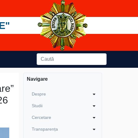
E"
Navigare
are”
Despre
26
Studii
Cercetare
Transparența