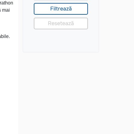
arathon
s mai
i
bile.