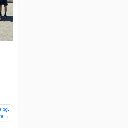
alog,
re