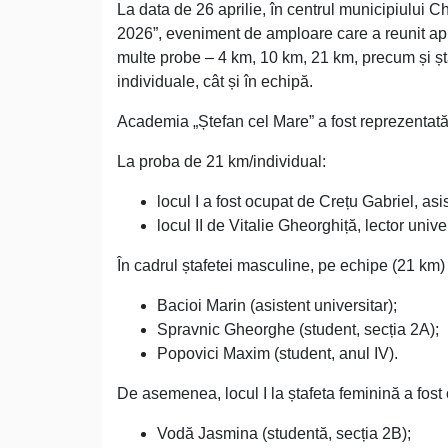
La data de 26 aprilie, în centrul municipiului 
2026”, eveniment de amploare care a reunit apro
multe probe – 4 km, 10 km, 21 km, precum și ștaf
individuale, cât și în echipă.
Academia „Ștefan cel Mare” a fost reprezentată 
La proba de 21 km/individual:
locul I a fost ocupat de Crețu Gabriel, asis
locul II de Vitalie Gheorghiță, lector univer
În cadrul ștafetei masculine, pe echipe (21 km) 
Bacioi Marin (asistent universitar);
Spravnic Gheorghe (student, secția 2A);
Popovici Maxim (student, anul IV).
De asemenea, locul I la ștafeta feminină a fost
Vodă Jasmina (studentă, secția 2B);