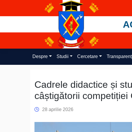
Skip
to
content
A
Despre
Studii
Cercetare
Transparen
Cadrele didactice și st
câștigătorii competiți
28 aprilie 2026