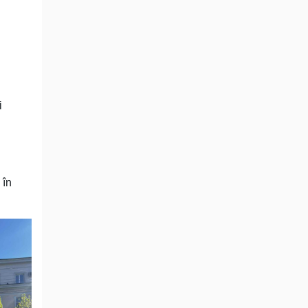
i
 în