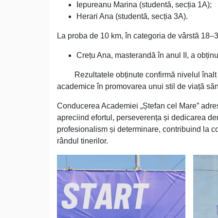
Iepureanu Marina (studentă, secția 1A);
Herari Ana (studentă, secția 3A).
La proba de 10 km, în categoria de vârstă 18–3
Crețu Ana, masterandă în anul II, a obținut 
Rezultatele obținute confirmă nivelul înalt de 
academice în promovarea unui stil de viață sănă
Conducerea Academiei „Ștefan cel Mare” adresează
apreciind efortul, perseverența și dedicarea d
profesionalism și determinare, contribuind la con
rândul tinerilor.