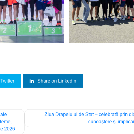
Twitter
Share on LinkedIn
nale
Ziua Drapelului de Stat – celebrată prin di
bleme,
cunoaștere și implica
lie 2026