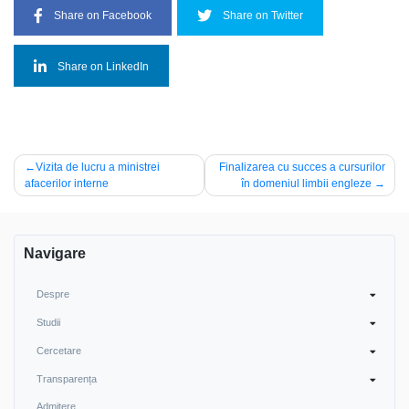
Share on Facebook
Share on Twitter
Share on LinkedIn
Navigare
Vizita de lucru a ministrei
Finalizarea cu succes a cursurilor
afacerilor interne
în domeniul limbii engleze
în
articole
Navigare
Despre
Studii
Cercetare
Transparența
Admitere