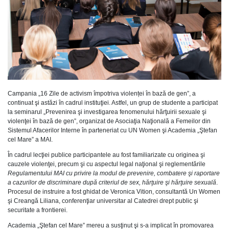
Campania „16 Zile de activism împotriva violenței în bază de gen”, a
continuat şi astăzi în cadrul instituţiei. Astfel, un grup de studente a participat
la seminarul „Prevenirea şi investigarea fenomenului hărţuirii sexuale şi
violenţei în bază de gen”, organizat de Asociaţia Naţională a Femeilor din
Sistemul Afacerilor Interne în parteneriat cu UN Women şi Academia „Ştefan
cel Mare” a MAI.
În cadrul lecţiei publice participantele au fost familiarizate cu originea şi
cauzele violenţei, precum şi cu aspectul legal naţional şi reglementările
Regulamentului MAI cu privire la modul de prevenire, combatere şi raportare
a cazurilor de discriminare după criteriul de sex, hărţuire şi hărţuire sexuală
.
Procesul de instruire a fost ghidat de Veronica Vition, consultantă Un Women
şi Creangă Liliana, conferenţiar universitar al Catedrei drept public şi
securitate a frontierei.
Academia „Ştefan cel Mare” mereu a susţinut şi s-a implicat în promovarea