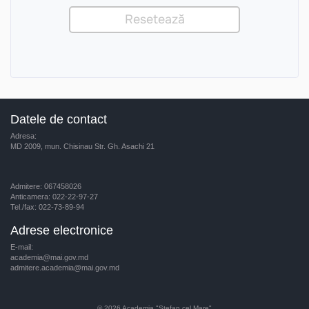
Datele de contact
Adresa:
MD 2009, mun. Chisinau Str. Gh. Asachi 21
Admitere: 067458026
Anticamera: 022-22-97-27
Tel./fax: 022-73-89-94
Adrese electronice
E-mail:
academia@mai.gov.md
admitere.academia@mai.gov.md
© 2026
Academia "Ştefan cel Mare"