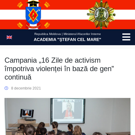
Skip
to
content
Republica Moldova | Ministerul Afacerilor Interne
ACADEMIA "ŞTEFAN CEL MARE"
Campania „16 Zile de activism
împotriva violenței în bază de gen”
continuă
8 decembrie 2021