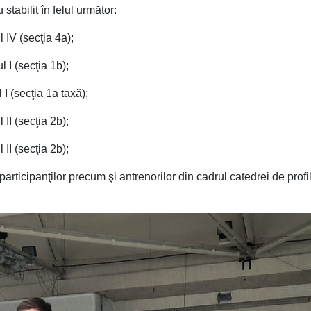
stabilit în felul următor:
 IV (secţia 4a);
 I (secţia 1b);
I (secţia 1a taxă);
II (secţia 2b);
II (secţia 2b);
articipanţilor precum şi antrenorilor din cadrul catedrei de profil