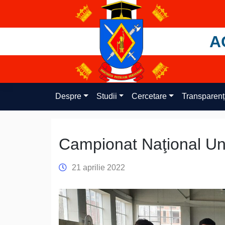
Skip
to
content
A
Despre
Studii
Cercetare
Transparen
Campionat Naţional Uni
21 aprilie 2022