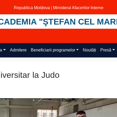
Republica Moldova | Ministerul Afacerilor Interne
CADEMIA "ŞTEFAN CEL MAR
ța
Admitere
Beneficiarii programelor
Noutăți
Presă
versitar la Judo