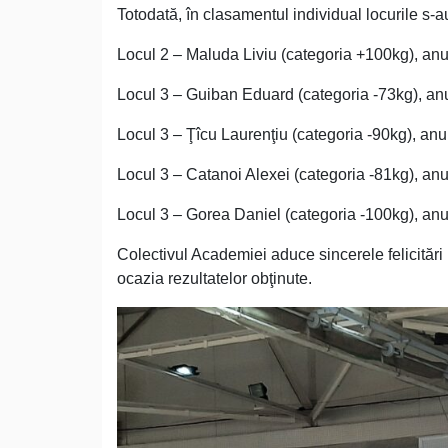
Totodată, în clasamentul individual locurile s-au 
Locul 2 – Maluda Liviu (categoria +100kg), anul
Locul 3 – Guiban Eduard (categoria -73kg), anul
Locul 3 – Ţîcu Laurenţiu (categoria -90kg), anul 
Locul 3 – Catanoi Alexei (categoria -81kg), anul 
Locul 3 – Gorea Daniel (categoria -100kg), anul 
Colectivul Academiei aduce sincerele felicitări p
ocazia rezultatelor obţinute.