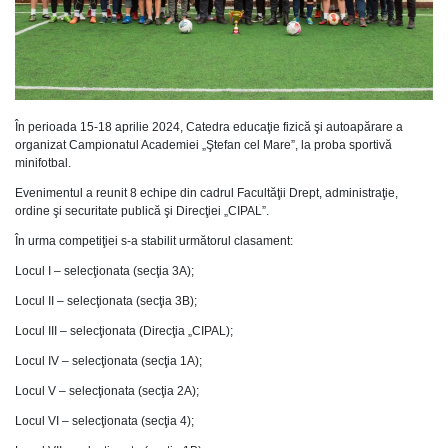
În perioada 15-18 aprilie 2024, Catedra educaţie fizică şi autoapărare a
organizat Campionatul Academiei „Ştefan cel Mare”, la proba sportivă
minifotbal.
Evenimentul a reunit 8 echipe din cadrul Facultăţii Drept, administraţie,
ordine şi securitate publică şi Direcţiei „CIPAL”.
În urma competiţiei s-a stabilit următorul clasament:
Locul I – selecţionata (secţia 3A);
Locul II – selecţionata (secţia 3B);
Locul III – selecţionata (Direcţia „CIPAL);
Locul IV – selecţionata (secţia 1A);
Locul V – selecţionata (secţia 2A);
Locul VI – selecţionata (secţia 4);