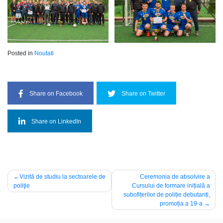
Posted in
Noutati
Share on Facebook
Share on Twitter
Share on LinkedIn
Navigare
Vizită de studiu la sectoarele de
Ceremonia de absolvire a
poliţie
Cursului de formare inițială a
în
subofițerilor de poliție debutanți,
articole
promoția a 19-a