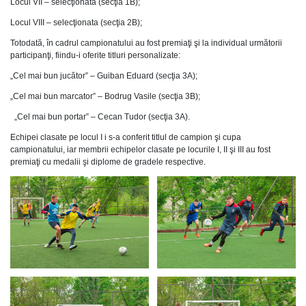
Locul VII – selecţionata (secţia 1B);
Locul VIII – selecţionata (secţia 2B);
Totodată, în cadrul campionatului au fost premiaţi şi la individual următorii
participanţi, fiindu-i oferite titluri personalizate:
„Cel mai bun jucător” – Guiban Eduard (secţia 3A);
„Cel mai bun marcator” – Bodrug Vasile (secţia 3B);
„Cel mai bun portar” – Cecan Tudor (secţia 3A).
Echipei clasate ре locul I i s-a conferit titlul de campion şi cupa
campionatului, iar membrii echipelor clasate ре locurile I, II şi III au fost
premiaţi cu medalii şi diplome de gradele respective.