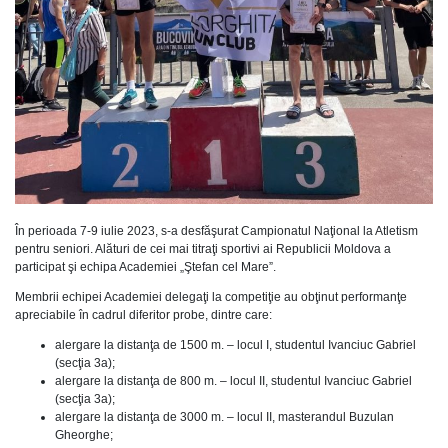
În perioada 7-9 iulie 2023, s-a desfăşurat Campionatul Naţional la Atletism
pentru seniori. Alături de cei mai titraţi sportivi ai Republicii Moldova a
participat şi echipa Academiei „Ştefan cel Mare”.
Membrii echipei Academiei delegaţi la competiţie au obţinut performanţe
apreciabile în cadrul diferitor probe, dintre care:
alergare la distanţa de 1500 m. – locul I, studentul Ivanciuc Gabriel
(secţia 3a);
alergare la distanţa de 800 m. – locul II, studentul Ivanciuc Gabriel
(secţia 3a);
alergare la distanţa de 3000 m. – locul II, masterandul Buzulan
Gheorghe;