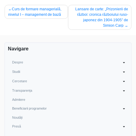
Navigare
Curs de formare managerială,
Lansare de carte: „Prizonierii de
nivelul I – management de bază
război: cronica războiului ruso-
în
japonez din 1904-1905” de
articole
Simion Carp
Navigare
Despre
Studii
Cercetare
Transparența
Admitere
Beneficiarii programelor
Noutăți
Presă