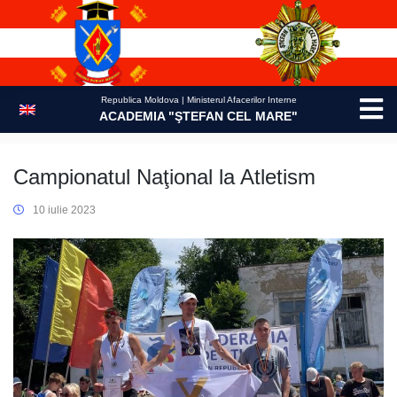
Skip
to
content
Republica Moldova | Ministerul Afacerilor Interne
ACADEMIA "ŞTEFAN CEL MARE"
Campionatul Naţional la Atletism
10 iulie 2023