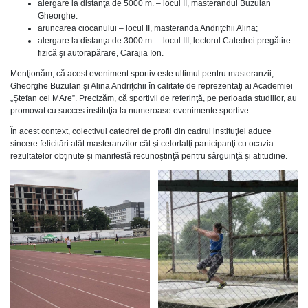
alergare la distanţa de 5000 m. – locul II, masterandul Buzulan
Gheorghe.
aruncarea ciocanului – locul II, masteranda Andriţchii Alina;
alergare la distanţa de 3000 m. – locul III, lectorul Catedrei pregătire
fizică şi autorapărare, Carajia Ion.
Menţionăm, că acest eveniment sportiv este ultimul pentru masteranzii,
Gheorghe Buzulan şi Alina Andriţchii în calitate de reprezentaţi ai Academiei
„Ştefan cel MAre”. Precizăm, că sportivii de referinţă, pe perioada studiilor, au
promovat cu succes instituţia la numeroase evenimente sportive.
În acest context, colectivul catedrei de profil din cadrul instituţiei aduce
sincere felicitări atât masteranzilor cât şi celorlalţi participanţi cu ocazia
rezultatelor obţinute şi manifestă recunoştinţă pentru sârguinţă şi atitudine.