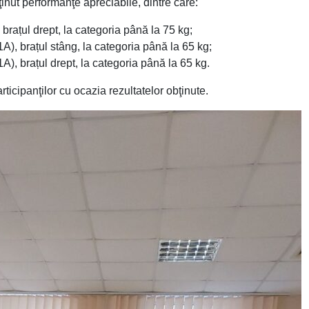
bţinut performanţe apreciabile, dintre care:
 brațul drept, la categoria până la 75 kg;
1A), brațul stâng, la categoria până la 65 kg;
A), brațul drept, la categoria până la 65 kg.
ticipanţilor cu ocazia rezultatelor obţinute.