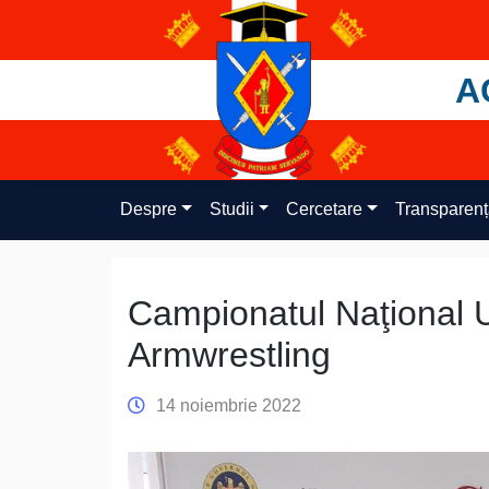
Skip
to
content
A
Despre
Studii
Cercetare
Transparen
Campionatul Naţional Un
Armwrestling
14 noiembrie 2022