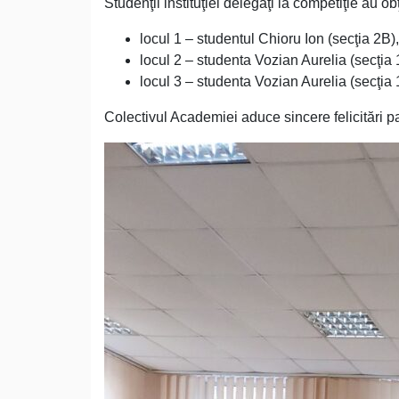
Studenţii instituţiei delegaţi la competiţie au o
locul 1 – studentul Chioru Ion (secţia 2B),
locul 2 – studenta Vozian Aurelia (secţia 
locul 3 – studenta Vozian Aurelia (secţia 1
Colectivul Academiei aduce sincere felicitări par