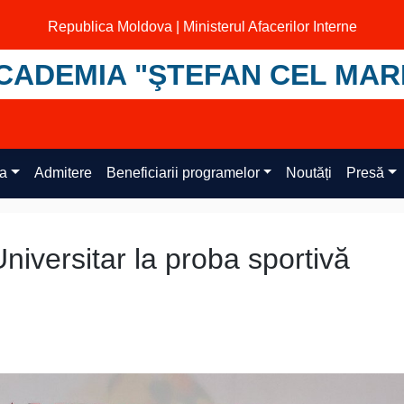
Republica Moldova | Ministerul Afacerilor Interne
CADEMIA "ŞTEFAN CEL MAR
ța
Admitere
Beneficiarii programelor
Noutăți
Presă
iversitar la proba sportivă