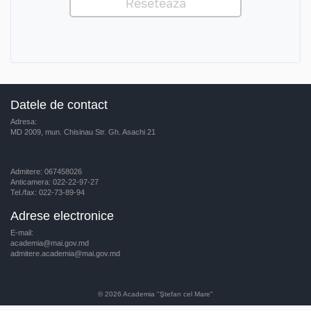
Datele de contact
Adresa:
MD 2009, mun. Chisinau Str. Gh. Asachi 21
Admitere: 067458026
Anticamera: 022-22-97-27
Tel./fax: 022-73-89-94
Adrese electronice
E-mail:
academia@mai.gov.md
admitere.academia@mai.gov.md
© 2026
Academia "Ştefan cel Mare"