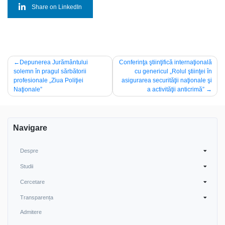
Share on LinkedIn
Navigare
Depunerea Jurământului
Conferinţa ştiinţifică internaţională
solemn în pragul sărbătorii
cu genericul „Rolul ştiinţei în
în
profesionale „Ziua Poliţiei
asigurarea securităţii naţionale şi
articole
Naţionale”
a activităţii anticrimă”
Navigare
Despre
Studii
Cercetare
Transparența
Admitere