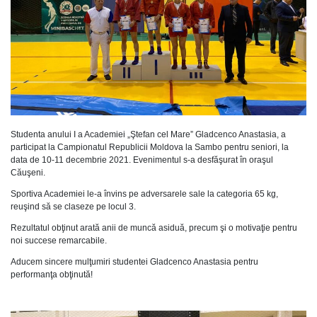
Studenta anului I a Academiei „Ştefan cel Mare” Gladcenco Anastasia, a
participat la Campionatul Republicii Moldova la Sambo pentru seniori, la
data de 10-11 decembrie 2021. Evenimentul s-a desfăşurat în oraşul
Căuşeni.
Sportiva Academiei le-a învins pe adversarele sale la categoria 65 kg,
reuşind să se claseze pe locul 3.
Rezultatul obţinut arată anii de muncă asiduă, precum şi o motivaţie pentru
noi succese remarcabile.
Aducem sincere mulţumiri studentei Gladcenco Anastasia pentru
performanţa obţinută!