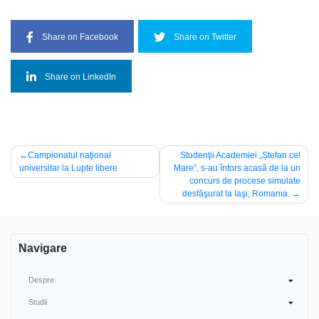
Share on Facebook
Share on Twitter
Share on LinkedIn
Navigare
Campionatul naţional
Studenţii Academiei „Ștefan cel
universitar la Lupte libere
Mare”, s-au întors acasă de la un
în
concurs de procese simulate
articole
desfăşurat la Iaşi, Romania.
Navigare
Despre
Studii