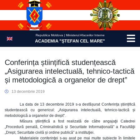
Skip
to
content
Republica Moldova | Ministerul Afacerilor Interne
ACADEMIA "ŞTEFAN CEL MARE"
Conferința științifică studențească
„Asigurarea intelectuală, tehnico-tactică
și metodologică a organelor de drept”
13 decembrie 2019
La data de 13 decembrie 2019 s-a desfășurat Conferința științifică
studențească cu genericul: „Asigurarea intelectuală, tehnico-tactică și
metodologică a organelor de drept”.
Măsura științifică a fost realizată de către angajaţii Catedrei
„Procedură penală, Criminalistică și Securitate Informațională” a Facultăţii
„Drept, Securitate civilă și ordine publică” a instituţiei.
Materialele conferinţei s-au axat pe mai multe subiecte în limitele