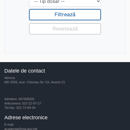
Datele de contact
Adresa:
MD 2009, mun. Chisinau Str. Gh. Asachi 21
Admitere: 067458026
Anticamera: 022-22-97-27
Tel./fax: 022-73-89-94
Adrese electronice
E-mail:
academia@mai.gov.md