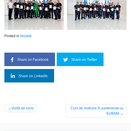
Posted in
Noutati
Share on Facebook
Share on Twitter
Share on LinkedIn
Navigare
Vizită de lucru
Curs de instruire în parteneriat cu
EUBAM
în
articole