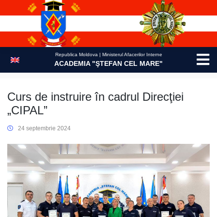
Skip
to
content
Republica Moldova | Ministerul Afacerilor Interne
ACADEMIA "ŞTEFAN CEL MARE"
Curs de instruire în cadrul Direcţiei
„CIPAL”
24 septembrie 2024