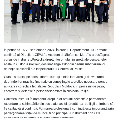
În perioada 16-20 septembrie 2024, în cadrul Departamentului Formare
continuă al Direcției ,,CIPAL” a Academiei „Ștefan cel Mare” s-a desfășurat
cursul de instruire ,,Protecția drepturilor omului, în speță ale persoanelor
aflate în custodia Poliției”, destinat angajaților din cadrul subdiviziunilor
detenție și escortă ale Inspectoratului General al Poliţiei.
Cursul s-a axat pe consolidarea cunoștințelor, formarea şi dezvoltarea
deprinderilor practice îmbinate cu cunoștințele teoretice necesare pentru
aplicarea corectă a legislației Republicii Moldova, în procesul de pază,
escortare și detenție a persoanelor aflate în custodia Poliției.
Calitatea instruirii în domeniul drepturilor omului necesită o permanentă
racordare la schimbările din societate, astfel, pregătirea polițiștilor trebuie să
fie calitativă şi continuă. Formarea profesională continuă este importantă prin
perfecţionarea forţei de muncă, fiind principalul instrument prin care
specialiştii se pot adapta la noile rigori normative.