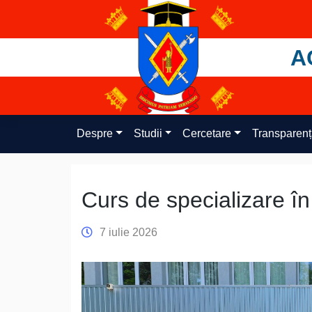
Skip
to
content
A
Despre
Studii
Cercetare
Transparen
Curs de specializare în
7 iulie 2026