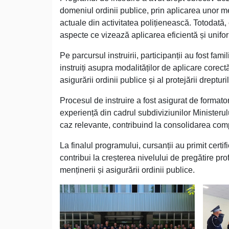
domeniul ordinii publice, prin aplicarea unor m
actuale din activitatea polițienească. Totodată, 
aspecte ce vizează aplicarea eficientă și unifo
Pe parcursul instruirii, participanții au fost fam
instruiți asupra modalităților de aplicare corect
asigurării ordinii publice și al protejării drepturi
Procesul de instruire a fost asigurat de formator
experiență din cadrul subdiviziunilor Ministerulu
caz relevante, contribuind la consolidarea comp
La finalul programului, cursanții au primit certi
contribui la creșterea nivelului de pregătire pro
menținerii și asigurării ordinii publice.