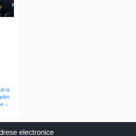
at la
rării
ne
drese electronice