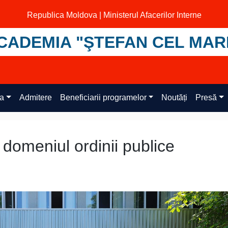
Republica Moldova | Ministerul Afacerilor Interne
CADEMIA "ŞTEFAN CEL MAR
ța
Admitere
Beneficiarii programelor
Noutăți
Presă
 domeniul ordinii publice