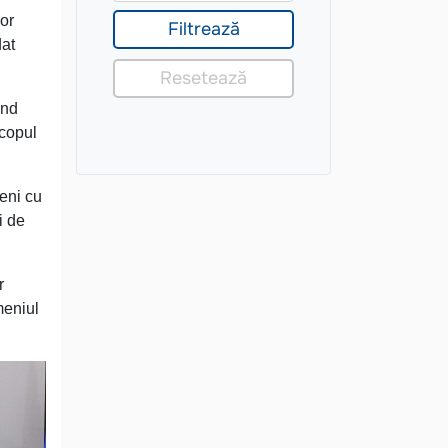
or
dat
ind
scopul
ieni cu
i de
r
meniul