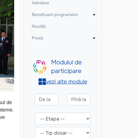
Admitere
Beneficiarii programelor
Noutăți
Presă
sul de
nterne.
are