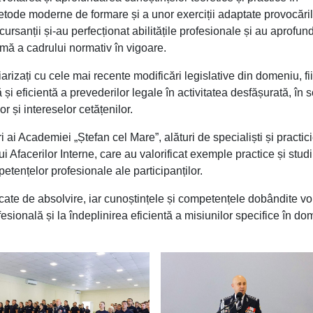
etode moderne de formare și a unor exerciții adaptate provocăril
cursanții și-au perfecționat abilitățile profesionale și au aprofun
rmă a cadrului normativ în vigoare.
iliarizați cu cele mai recente modificări legislative din domeniu, fi
ă și eficientă a prevederilor legale în activitatea desfășurată, în 
lor și intereselor cetățenilor.
i ai Academiei „Ștefan cel Mare”, alături de specialiști și practic
i Afacerilor Interne, care au valorificat exemple practice și studi
etențelor profesionale ale participanților.
ficate de absolvire, iar cunoștințele și competențele dobândite vo
fesională și la îndeplinirea eficientă a misiunilor specifice în do