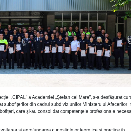
recției „CIPAL” a Academiei „Ștefan cel Mare”, s-a desfășurat cur
t subofițerilor din cadrul subdiviziunilor Ministerului Afacerilor I
bofițeri, care și-au consolidat competențele profesionale neces
voltarea și aprofundarea cunoștințelor teoretice și practice în