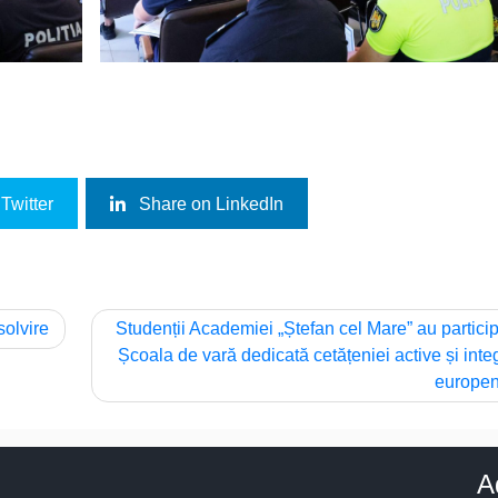
Twitter
Share on LinkedIn
solvire
Studenții Academiei „Ștefan cel Mare” au particip
Școala de vară dedicată cetățeniei active și integ
europe
A