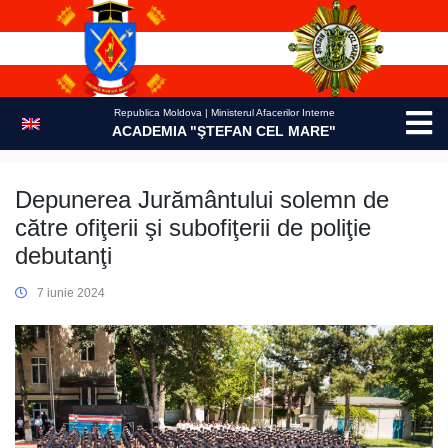
Skip
to
content
Republica Moldova | Ministerul Afacerilor Interne
ACADEMIA "ŞTEFAN CEL MARE"
Depunerea Jurământului solemn de
către ofiţerii şi subofiţerii de poliţie
debutanţi
7 iunie 2024