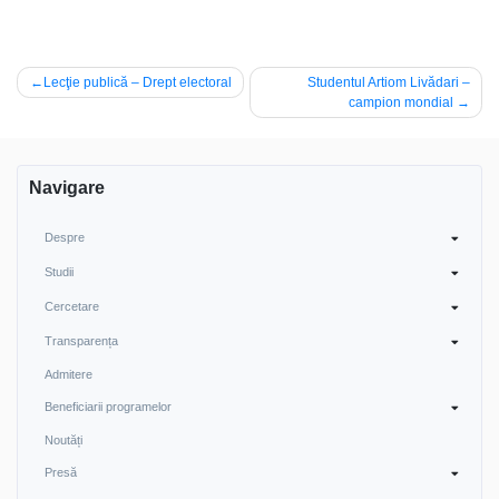
Navigare
Lecţie publică – Drept electoral
Studentul Artiom Livădari –
campion mondial
în
articole
Navigare
Despre
Studii
Cercetare
Transparența
Admitere
Beneficiarii programelor
Noutăți
Presă