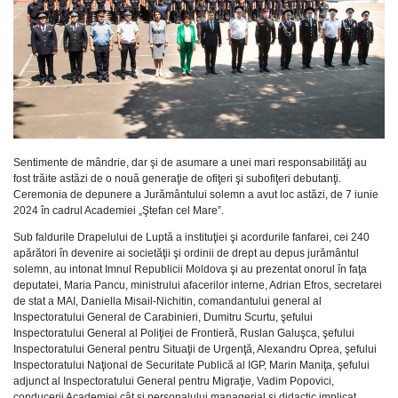
Sentimente de mândrie, dar şi de asumare a unei mari responsabilităţi au
fost trăite astăzi de o nouă generaţie de ofiţeri şi subofiţeri debutanţi.
Ceremonia de depunere a Jurământului solemn a avut loc astăzi, de 7 iunie
2024 în cadrul Academiei „Ştefan cel Mare”.
Sub faldurile Drapelului de Luptă a instituţiei şi acordurile fanfarei, cei 240
apărători în devenire ai societăţii şi ordinii de drept au depus jurământul
solemn, au intonat Imnul Republicii Moldova şi au prezentat onorul în faţa
deputatei, Maria Pancu, ministrului afacerilor interne, Adrian Efros, secretarei
de stat a MAI, Daniella Misail-Nichitin, comandantului general al
Inspectoratului General de Carabinieri, Dumitru Scurtu, şefului
Inspectoratului General al Poliţiei de Frontieră, Ruslan Galuşca, şefului
Inspectoratului General pentru Situaţii de Urgenţă, Alexandru Oprea, şefului
Inspectoratului Naţional de Securitate Publică al IGP, Marin Maniţa, şefului
adjunct al Inspectoratului General pentru Migraţie, Vadim Popovici,
conducerii Academiei cât şi personalului managerial şi didactic implicat