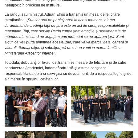
nemijlocit în procesul de instruire.
La rândul său ministrul, Adrian Efros a transmis un mesaj de felicitare
menţionând: „
Sunt onorat de participarea la acest moment solemn.
Jurământul de credinţă faţă de ţară este un act de curaj, responsabilitate şi
maturitate. Toţi, care servim Patria cunoaştem emoţiile şi sentimentele de
mândrie atunci când ne angajăm prin jurământ să ne apărăm ţara. Sunt
sigur, că veţi purta amintirea acestei zile, care vă va marca viaţa, cariera şi
viitorul”. Stimaţi ofiţeri şi subofiţeri, vă urez bun venit în marea familie a
Ministerului Afacerilor Interne”.
Totodată, debutanţilor le-au fost transmise mesaje de felicitare şi de către
conducerea Academiei, îndemnându-i să-şi asume conştient
responsabilitatea de a-și servi ţară cu devotament, de a respecta legile şi de
a fi mereu în sprijinul cetăţenilor.