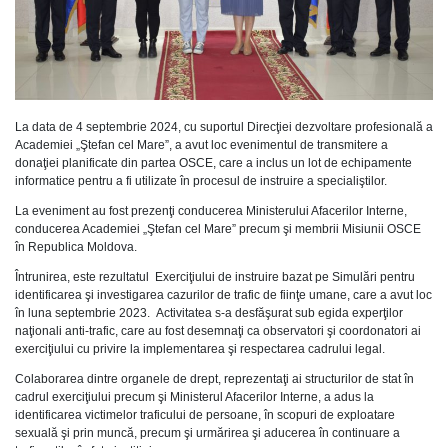
La data de 4 septembrie 2024, cu suportul Direcţiei dezvoltare profesională a
Academiei „Ştefan cel Mare”, a avut loc evenimentul de transmitere a
donaţiei planificate din partea OSCE, care a inclus un lot de echipamente
informatice pentru a fi utilizate în procesul de instruire a specialiştilor.
La eveniment au fost prezenţi conducerea Ministerului Afacerilor Interne,
conducerea Academiei „Ştefan cel Mare” precum şi membrii Misiunii OSCE
în Republica Moldova.
Întrunirea, este rezultatul Exerciţiului de instruire bazat pe Simulări pentru
identificarea şi investigarea cazurilor de trafic de fiinţe umane, care a avut loc
în luna septembrie 2023. Activitatea s-a desfăşurat sub egida experţilor
naţionali anti-trafic, care au fost desemnaţi ca observatori şi coordonatori ai
exerciţiului cu privire la implementarea şi respectarea cadrului legal.
Colaborarea dintre organele de drept, reprezentaţi ai structurilor de stat în
cadrul exerciţiului precum şi Ministerul Afacerilor Interne, a adus la
identificarea victimelor traficului de persoane, în scopuri de exploatare
sexuală şi prin muncă, precum şi urmărirea şi aducerea în continuare a