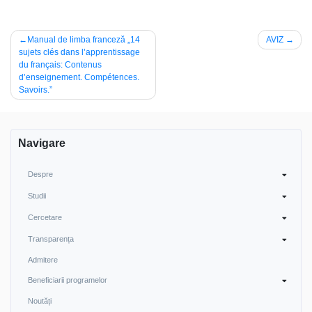
Navigare
Manual de limba franceză „14
AVIZ
sujets clés dans l’apprentissage
în
du français: Contenus
articole
d’enseignement. Compétences.
Savoirs.”
Navigare
Despre
Studii
Cercetare
Transparența
Admitere
Beneficiarii programelor
Noutăți