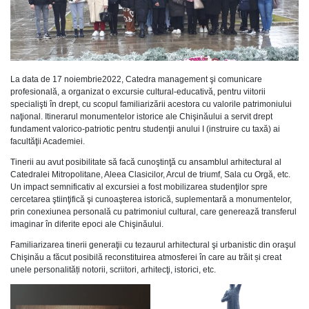
La data de 17 noiembrie2022, Catedra management şi comunicare
profesională, a organizat o excursie cultural-educativă, pentru viitorii
specialişti în drept, cu scopul familiarizării acestora cu valorile patrimoniului
naţional. Itinerarul monumentelor istorice ale Chişinăului a servit drept
fundament valorico-patriotic pentru studenţii anului I (instruire cu taxă) ai
facultăţii Academiei.
Tinerii au avut posibilitate să facă cunoştinţă cu ansamblul arhitectural al
Catedralei Mitropolitane, Aleea Clasicilor, Arcul de triumf, Sala cu Orgă, etc.
Un impact semnificativ al excursiei a fost mobilizarea studenţilor spre
cercetarea ştiinţifică şi cunoaşterea istorică, suplementară a monumentelor,
prin conexiunea personală cu patrimoniul cultural, care generează transferul
imaginar în diferite epoci ale Chişinăului.
Familiarizarea tinerii generaţii cu tezaurul arhitectural şi urbanistic din oraşul
Chişinău
a făcut posibilă reconstituirea atmosferei în care au trăit și creat
unele personalități notorii, scriitori, arhitecţi, istorici, etc.