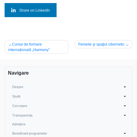
Share on LinkedIn
Navigare
Cursul de formare
Femeile şi spaţiul cibernetic
internațională „Harmony”
în
articole
Navigare
Despre
Studii
Cercetare
Transparența
Admitere
Beneficiarii programelor