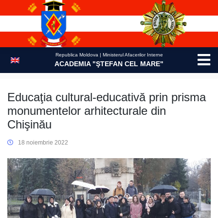
Skip
to
content
Republica Moldova | Ministerul Afacerilor Interne
ACADEMIA "ŞTEFAN CEL MARE"
Educaţia cultural-educativă prin prisma
monumentelor arhitecturale din
Chişinău
18 noiembrie 2022