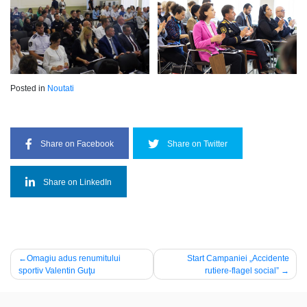
Posted in
Noutati
Share on Facebook
Share on Twitter
Share on LinkedIn
Navigare
Omagiu adus renumitului
Start Campaniei „Accidente
sportiv Valentin Guţu
rutiere-flagel social”
în
articole