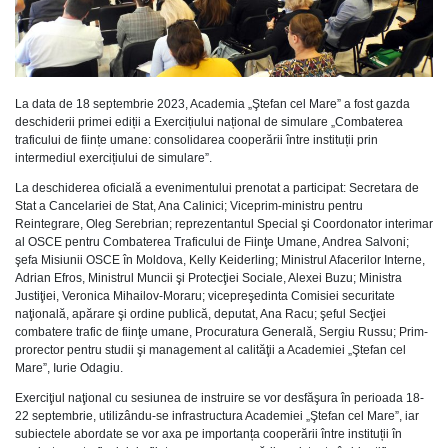
La data de 18 septembrie 2023, Academia „Ştefan cel Mare” a fost gazda
deschiderii primei ediții a Exercițiului național de simulare „Combaterea
traficului de ființe umane: consolidarea cooperării între instituții prin
intermediul exercițiului de simulare”.
La deschiderea oficială a evenimentului prenotat a participat: Secretara de
Stat a Cancelariei de Stat, Ana Calinici; Viceprim-ministru pentru
Reintegrare, Oleg Serebrian; reprezentantul Special şi Coordonator interimar
al OSCE pentru Combaterea Traficului de Fiinţe Umane, Andrea Salvoni;
şefa Misiunii OSCE în Moldova, Kelly Keiderling; Ministrul Afacerilor Interne,
Adrian Efros, Ministrul Muncii şi Protecţiei Sociale, Alexei Buzu; Ministra
Justiţiei, Veronica Mihailov-Moraru; vicepreşedinta Comisiei securitate
naţională, apărare şi ordine publică, deputat, Ana Racu; şeful Secţiei
combatere trafic de fiinţe umane, Procuratura Generală, Sergiu Russu; Prim-
prorector pentru studii şi management al calităţii a Academiei „Ştefan cel
Mare”, Iurie Odagiu.
Exerciţiul naţional cu sesiunea de instruire se vor desfăşura în perioada 18-
22 septembrie, utilizându-se infrastructura Academiei „Ştefan cel Mare”, iar
subiectele abordate se vor axa pe importanța cooperării între instituții în