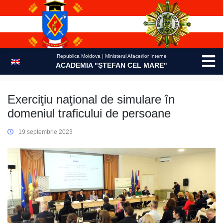
Skip
to
content
Republica Moldova | Ministerul Afacerilor Interne
ACADEMIA "ŞTEFAN CEL MARE"
Exerciţiu naţional de simulare în
domeniul traficului de persoane
19 septembrie 2023