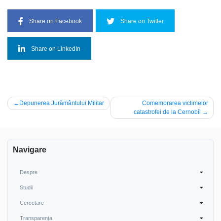
Share on Facebook
Share on Twitter
Share on LinkedIn
Navigare
Depunerea Jurământului Militar
Comemorarea victimelor
catastrofei de la Cernobîl
în
articole
Navigare
Despre
Studii
Cercetare
Transparența