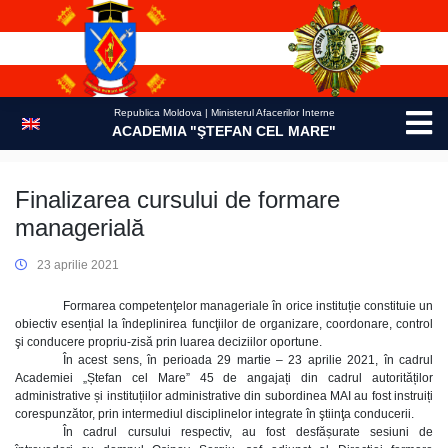
Skip
to
content
Republica Moldova | Ministerul Afacerilor Interne
ACADEMIA "ŞTEFAN CEL MARE"
Finalizarea cursului de formare
managerială
23 aprilie 2021
Formarea competenţelor manageriale în orice instituție constituie un
obiectiv esențial la îndeplinirea funcţiilor de organizare, coordonare, control
şi conducere propriu-zisă prin luarea deciziilor oportune.
În acest sens, în perioada 29 martie – 23 aprilie 2021, în cadrul
Academiei „Ștefan cel Mare” 45 de angajați din cadrul autorităților
administrative și instituțiilor administrative din subordinea MAI au fost instruiți
corespunzător, prin intermediul disciplinelor integrate în ştiinţa conducerii.
În cadrul cursului respectiv, au fost desfășurate sesiuni de