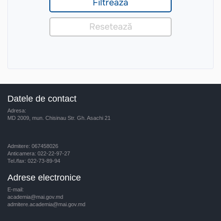
Datele de contact
Adresa:
MD 2009, mun. Chisinau Str. Gh. Asachi 21
Admitere: 067458026
Anticamera: 022-22-97-27
Tel./fax: 022-73-89-94
Adrese electronice
E-mail:
academia@mai.gov.md
admitere.academia@mai.gov.md