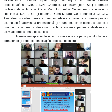
întrevederi cu domnul Osipov Sergiu, șef adjunct al Direcției formare
profesională a DGRU a IGPF, Chiorescu Stanislav, șef al Secției formare
profesională a INSP a IGP și Mariț Ion, șef al Secției escortă și misiuni
speciale a INSP a IGP și doamna Diana Moraru, C0- Fondator & Co-CEO
Awarelee, în cadrul cărora au fost împărtășite experiența și bunele practici
acumulate în activitatea profesională, și anume munca în echipă și aspectul
prioritar de a crea și dezvolta o echipă eficientă pentru a desfășura o
activitate profesională de succes.
Transmitem aprecierile și recunoștința noastră participanților la curs,
formatorilor și experților implicați în procesul de instruire.